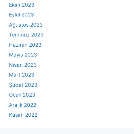
Ekim 2023
Eylül 2023
Ağustos 2023
Temmuz 2023
Haziran 2023
Mayıs 2023
Nisan 2023
Mart 2023
Şubat 2023
Ocak 2023
Aralık 2022
Kasım 2022