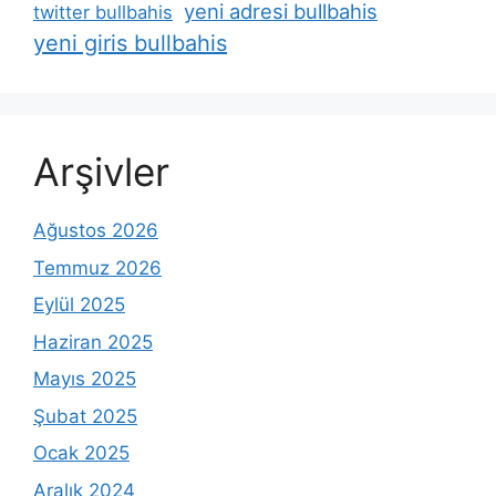
yeni adresi bullbahis
twitter bullbahis
yeni giris bullbahis
Arşivler
Ağustos 2026
Temmuz 2026
Eylül 2025
Haziran 2025
Mayıs 2025
Şubat 2025
Ocak 2025
Aralık 2024