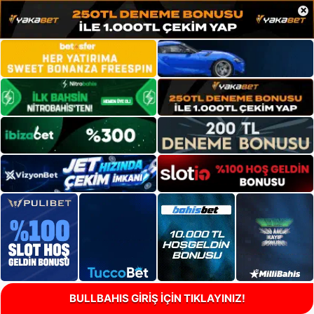
×
BULLBAHIS GİRİŞ İÇİN TIKLAYINIZ!