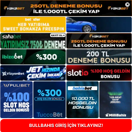
×
BULLBAHIS GİRİŞ İÇİN TIKLAYINIZ!