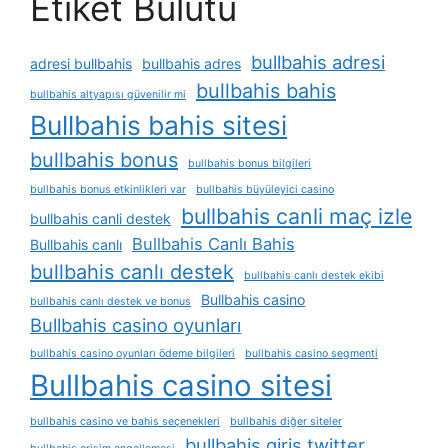
Etiket Bulutu
bullbahis adresi
adresi bullbahis
bullbahis adres
bullbahis bahis
bullbahis altyapısı güvenilir mi
Bullbahis bahis sitesi
bullbahis bonus
bullbahis bonus bilgileri
bullbahis bonus etkinlikleri var
bullbahis büyüleyici casino
bullbahis canli maç izle
bullbahis canli destek
Bullbahis Canlı Bahis
Bullbahis canlı
bullbahis canlı destek
bullbahis canlı destek ekibi
Bullbahis casino
bullbahis canlı destek ve bonus
Bullbahis casino oyunları
bullbahis casino oyunları ödeme bilgileri
bullbahis casino segmenti
Bullbahis casino sitesi
bullbahis casino ve bahis seçenekleri
bullbahis diğer siteler
bullbahis giris twitter