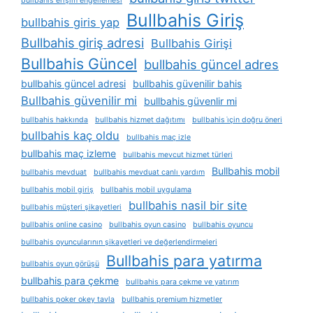
bullbahis erişim engellemesi
Bullbahis Giriş
bullbahis giris yap
Bullbahis giriş adresi
Bullbahis Girişi
Bullbahis Güncel
bullbahis güncel adres
bullbahis güncel adresi
bullbahis güvenilir bahis
Bullbahis güvenilir mi
bullbahis güvenlir mi
bullbahis hakkında
bullbahis hizmet dağıtımı
bullbahis i̇çin doğru öneri
bullbahis kaç oldu
bullbahis maç izle
bullbahis maç izleme
bullbahis mevcut hizmet türleri
Bullbahis mobil
bullbahis mevduat
bullbahis mevduat canlı yardım
bullbahis mobil giriş
bullbahis mobil uygulama
bullbahis nasil bir site
bullbahis müşteri şikayetleri
bullbahis online casino
bullbahis oyun casino
bullbahis oyuncu
bullbahis oyuncularının şikayetleri ve değerlendirmeleri
Bullbahis para yatırma
bullbahis oyun görüşü
bullbahis para çekme
bullbahis para çekme ve yatırım
bullbahis poker okey tavla
bullbahis premium hizmetler