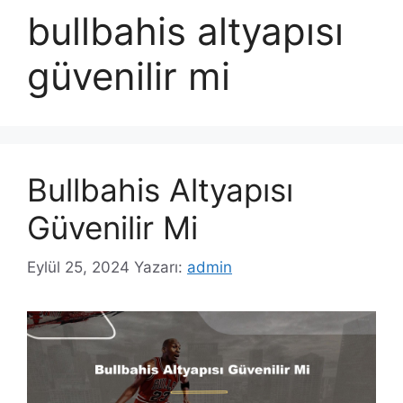
bullbahis altyapısı
güvenilir mi
Bullbahis Altyapısı
Güvenilir Mi
Eylül 25, 2024
Yazarı:
admin