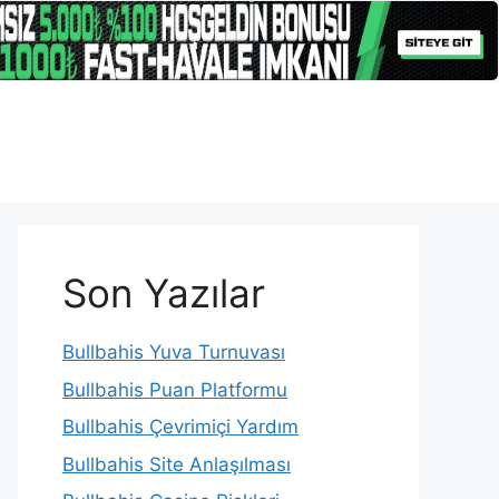
Son Yazılar
Bullbahis Yuva Turnuvası
Bullbahis Puan Platformu
Bullbahis Çevrimiçi Yardım
Bullbahis Site Anlaşılması