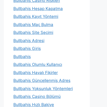
Bullbahis Casino Riskleri
Bullbahis Hesap Kapatma
Bullbahis Kayıt Yöntemi
Bullbahis Maç Bulma
Bullbahis Site Seçimi
Bullbahis Adresi
Bullbahis Giriş
Bullbahis
Bullbahis Olumlu Kullanıcı
Bullbahis Havalı Fikirler
Bullbahis Güncellenmiş Adres
Bullbahis Yoksunluk Yöntemleri
Bullbahis Casino Bölümü
Bullbahis Hızlı Bakiye