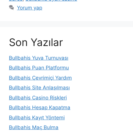
Yorum yap
Son Yazılar
Bullbahis Yuva Turnuvası
Bullbahis Puan Platformu
Bullbahis Çevrimiçi Yardım
Bullbahis Site Anlaşılması
Bullbahis Casino Riskleri
Bullbahis Hesap Kapatma
Bullbahis Kayıt Yöntemi
Bullbahis Maç Bulma