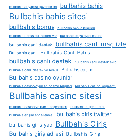
bullbahis bahis
bullbahis altyapısı güvenilir mi
Bullbahis bahis sitesi
bullbahis bonus
bullbahis bonus bilgileri
bullbahis bonus etkinlikleri var
bullbahis büyüleyici casino
bullbahis canli maç izle
bullbahis canli destek
Bullbahis Canlı Bahis
Bullbahis canlı
bullbahis canlı destek
bullbahis canlı destek ekibi
Bullbahis casino
bullbahis canlı destek ve bonus
Bullbahis casino oyunları
bullbahis casino oyunları ödeme bilgileri
bullbahis casino segmenti
Bullbahis casino sitesi
bullbahis casino ve bahis seçenekleri
bullbahis diğer siteler
bullbahis giris twitter
bullbahis erişim engellemesi
Bullbahis Giriş
bullbahis giris yap
Bullbahis giriş adresi
Bullbahis Girişi