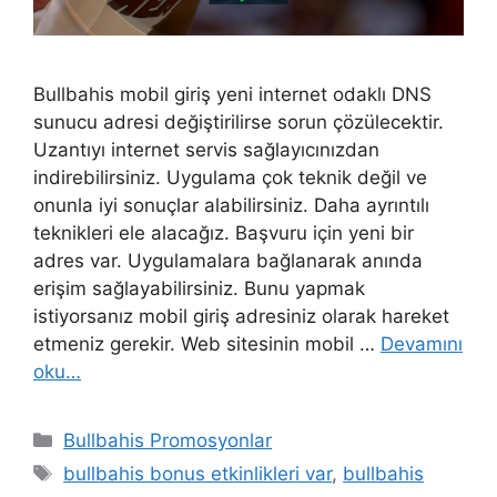
Bullbahis mobil giriş yeni internet odaklı DNS
sunucu adresi değiştirilirse sorun çözülecektir.
Uzantıyı internet servis sağlayıcınızdan
indirebilirsiniz. Uygulama çok teknik değil ve
onunla iyi sonuçlar alabilirsiniz. Daha ayrıntılı
teknikleri ele alacağız. Başvuru için yeni bir
adres var. Uygulamalara bağlanarak anında
erişim sağlayabilirsiniz. Bunu yapmak
istiyorsanız mobil giriş adresiniz olarak hareket
etmeniz gerekir. Web sitesinin mobil …
Devamını
oku…
Kategoriler
Bullbahis Promosyonlar
Etiketler
bullbahis bonus etkinlikleri var
,
bullbahis