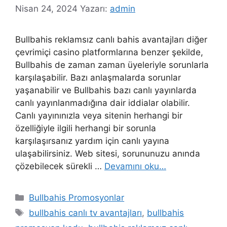
Nisan 24, 2024
Yazarı:
admin
Bullbahis reklamsız canlı bahis avantajları diğer
çevrimiçi casino platformlarına benzer şekilde,
Bullbahis de zaman zaman üyeleriyle sorunlarla
karşılaşabilir. Bazı anlaşmalarda sorunlar
yaşanabilir ve Bullbahis bazı canlı yayınlarda
canlı yayınlanmadığına dair iddialar olabilir.
Canlı yayınınızla veya sitenin herhangi bir
özelliğiyle ilgili herhangi bir sorunla
karşılaşırsanız yardım için canlı yayına
ulaşabilirsiniz. Web sitesi, sorununuzu anında
çözebilecek sürekli …
Devamını oku…
Kategoriler
Bullbahis Promosyonlar
Etiketler
bullbahis canlı tv avantajları
,
bullbahis