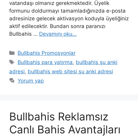
vatandaşı olmanız gerekmektedir. Üyelik
formunu doldurmayı tamamladığınızda e-posta
adresinize gelecek aktivasyon koduyla üyeliğiniz
aktif edilecektir. Bundan sonra paranızı
Bullbahis …
Devamını oku…
Kategoriler
Bullbahis Promosyonlar
Etiketler
Bullbahis para yatırma
,
bullbahis şu anki
adresi
,
bullbahis web sitesi şu anki adresi
Yorum yap
Bullbahis Reklamsız
Canlı Bahis Avantajları