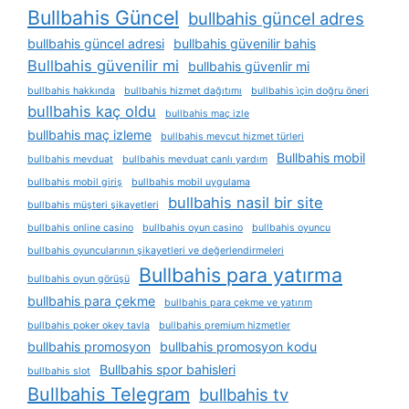
Bullbahis Güncel
bullbahis güncel adres
bullbahis güncel adresi
bullbahis güvenilir bahis
Bullbahis güvenilir mi
bullbahis güvenlir mi
bullbahis hakkında
bullbahis hizmet dağıtımı
bullbahis i̇çin doğru öneri
bullbahis kaç oldu
bullbahis maç izle
bullbahis maç izleme
bullbahis mevcut hizmet türleri
Bullbahis mobil
bullbahis mevduat
bullbahis mevduat canlı yardım
bullbahis mobil giriş
bullbahis mobil uygulama
bullbahis nasil bir site
bullbahis müşteri şikayetleri
bullbahis online casino
bullbahis oyun casino
bullbahis oyuncu
bullbahis oyuncularının şikayetleri ve değerlendirmeleri
Bullbahis para yatırma
bullbahis oyun görüşü
bullbahis para çekme
bullbahis para çekme ve yatırım
bullbahis poker okey tavla
bullbahis premium hizmetler
bullbahis promosyon
bullbahis promosyon kodu
Bullbahis spor bahisleri
bullbahis slot
Bullbahis Telegram
bullbahis tv