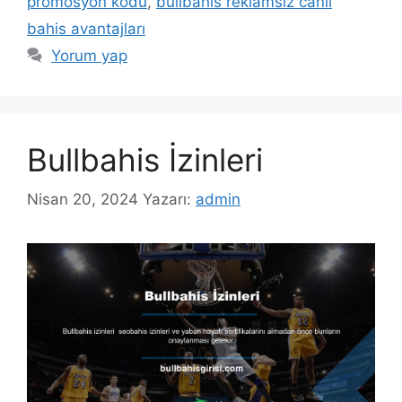
promosyon kodu
,
bullbahis reklamsız canlı
bahis avantajları
Yorum yap
Bullbahis İzinleri
Nisan 20, 2024
Yazarı:
admin