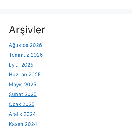
Arşivler
Ağustos 2026
Temmuz 2026
Eylül 2025
Haziran 2025
Mayıs 2025
Şubat 2025
Ocak 2025
Aralık 2024
Kasım 2024