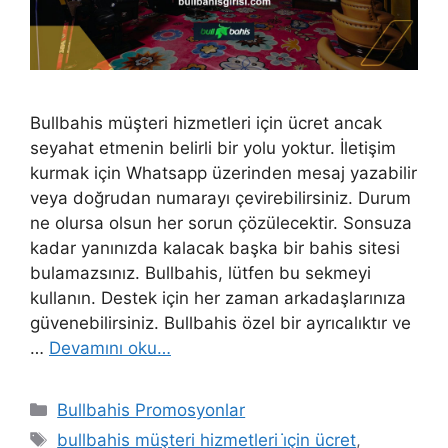
Bullbahis müşteri hizmetleri için ücret ancak
seyahat etmenin belirli bir yolu yoktur. İletişim
kurmak için Whatsapp üzerinden mesaj yazabilir
veya doğrudan numarayı çevirebilirsiniz. Durum
ne olursa olsun her sorun çözülecektir. Sonsuza
kadar yanınızda kalacak başka bir bahis sitesi
bulamazsınız. Bullbahis, lütfen bu sekmeyi
kullanın. Destek için her zaman arkadaşlarınıza
güvenebilirsiniz. Bullbahis özel bir ayrıcalıktır ve
…
Devamını oku…
Kategoriler
Bullbahis Promosyonlar
Etiketler
bullbahis müşteri hizmetleri i̇çin ücret
,