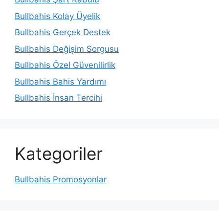
Bullbahis Kolay Üyelik
Bullbahis Gerçek Destek
Bullbahis Değişim Sorgusu
Bullbahis Özel Güvenilirlik
Bullbahis Bahis Yardımı
Bullbahis İnsan Tercihi
Kategoriler
Bullbahis Promosyonlar