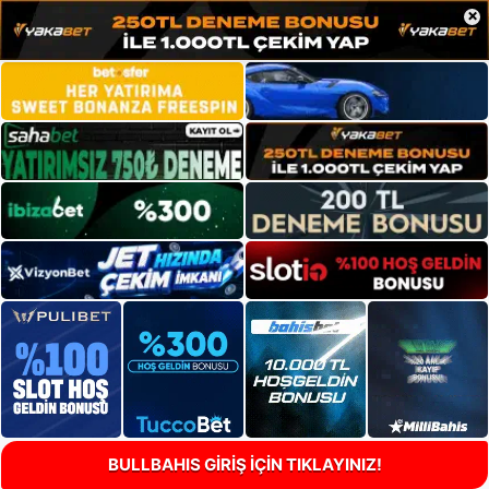
×
BULLBAHIS GİRİŞ İÇİN TIKLAYINIZ!