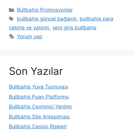
Kategoriler
Bullbahis Promosyonlar
Etiketler
bullbahis güncel bağlantı
,
bullbahis para
çekme ve yatırım
,
yeni giris bullbahis
Yorum yap
Son Yazılar
Bullbahis Yuva Turnuvası
Bullbahis Puan Platformu
Bullbahis Çevrimiçi Yardım
Bullbahis Site Anlaşılması
Bullbahis Casino Riskleri