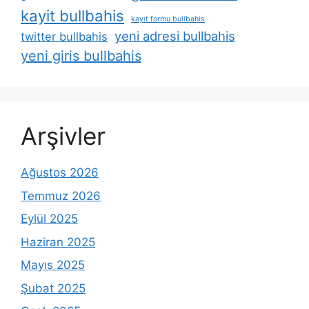
kayit bullbahis
kayıt formu bullbahis
yeni adresi bullbahis
twitter bullbahis
yeni giris bullbahis
Arşivler
Ağustos 2026
Temmuz 2026
Eylül 2025
Haziran 2025
Mayıs 2025
Şubat 2025