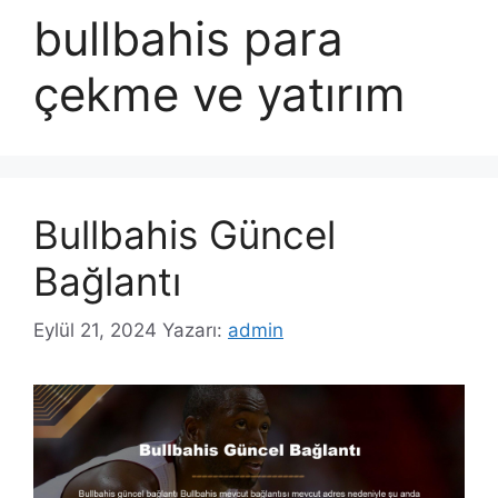
bullbahis para
çekme ve yatırım
Bullbahis Güncel
Bağlantı
Eylül 21, 2024
Yazarı:
admin