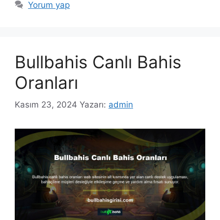
Yorum yap
Bullbahis Canlı Bahis
Oranları
Kasım 23, 2024
Yazarı:
admin