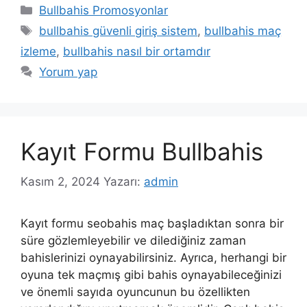
Kategoriler
Bullbahis Promosyonlar
Etiketler
bullbahis güvenli giriş sistem
,
bullbahis maç
izleme
,
bullbahis nasıl bir ortamdır
Yorum yap
Kayıt Formu Bullbahis
Kasım 2, 2024
Yazarı:
admin
Kayıt formu seobahis maç başladıktan sonra bir
süre gözlemleyebilir ve dilediğiniz zaman
bahislerinizi oynayabilirsiniz. Ayrıca, herhangi bir
oyuna tek maçmış gibi bahis oynayabileceğinizi
ve önemli sayıda oyuncunun bu özellikten