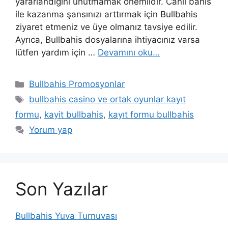
yararlandığını unutmamak önemlidir. Canlı bahis
ile kazanma şansınızı arttırmak için Bullbahis
ziyaret etmeniz ve üye olmanız tavsiye edilir.
Ayrıca, Bullbahis dosyalarına ihtiyacınız varsa
lütfen yardım için …
Devamını oku…
Kategoriler
Bullbahis Promosyonlar
Etiketler
bullbahis casino ve ortak oyunlar kayıt
formu
,
kayit bullbahis
,
kayıt formu bullbahis
Yorum yap
Son Yazılar
Bullbahis Yuva Turnuvası