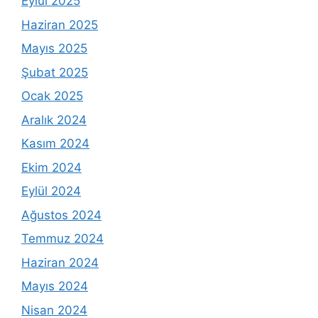
Eylül 2025
Haziran 2025
Mayıs 2025
Şubat 2025
Ocak 2025
Aralık 2024
Kasım 2024
Ekim 2024
Eylül 2024
Ağustos 2024
Temmuz 2024
Haziran 2024
Mayıs 2024
Nisan 2024