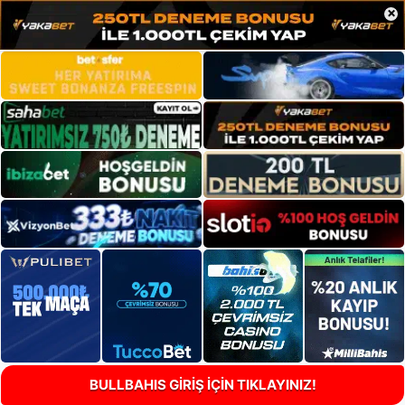
×
BULLBAHIS GİRİŞ İÇİN TIKLAYINIZ!