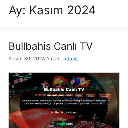
Ay:
Kasım 2024
Bullbahis Canlı TV
Kasım 30, 2024
Yazarı:
admin