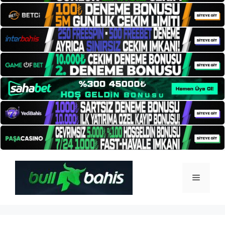
İçeriğe
atla
Menü