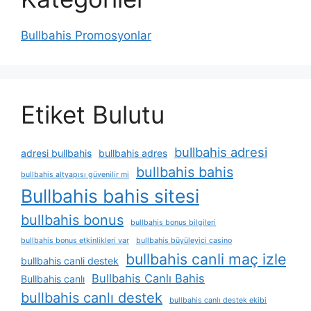
Bullbahis Promosyonlar
Etiket Bulutu
bullbahis adresi
adresi bullbahis
bullbahis adres
bullbahis bahis
bullbahis altyapısı güvenilir mi
Bullbahis bahis sitesi
bullbahis bonus
bullbahis bonus bilgileri
bullbahis bonus etkinlikleri var
bullbahis büyüleyici casino
bullbahis canli maç izle
bullbahis canli destek
Bullbahis Canlı Bahis
Bullbahis canlı
bullbahis canlı destek
bullbahis canlı destek ekibi