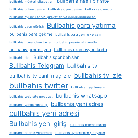
bullbahis nasil bir site
bullbahis müşteri şikayetleri
bullbahis online casino
bullbahis oyun casino
bullbahis oyuncu
bullbahis oyuncularının şikayetleri ve değerlendirmeleri
Bullbahis para yatırma
bullbahis oyun görüşü
bullbahis para çekme
bullbahis para çekme ve yatırım
bullbahis poker okey tavla
bullbahis premium hizmetler
bullbahis promosyon
bullbahis promosyon kodu
Bullbahis spor bahisleri
bullbahis slot
Bullbahis Telegram
bullbahis tv
bullbahis tv izle
bullbahis tv canli maç izle
bullbahis twitter
bullbahis uygulamaları
bullbahis whatsapp
bullbahis web site mevduat
bullbahis yeni adres
bullbahis yasak rahatlığı
bullbahis yeni adresi
Bullbahis yeni giriş
bullbahis ödeme süreci
bullbahis ödeme yöntemleri
bullbahis üyelerinden şikayetler