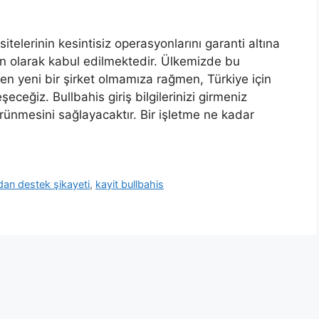
telerinin kesintisiz operasyonlarını garanti altına
n olarak kabul edilmektedir. Ülkemizde bu
eten yeni bir şirket olmamıza rağmen, Türkiye için
ceğiz. Bullbahis giriş bilgilerinizi girmeniz
ünmesini sağlayacaktır. Bir işletme ne kadar
dan destek şikayeti
,
kayit bullbahis