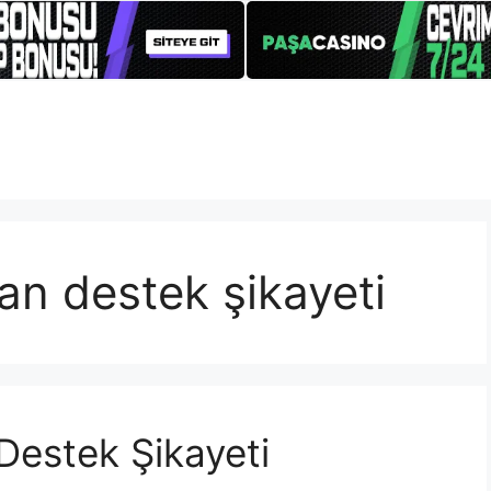
an destek şikayeti
Destek Şikayeti