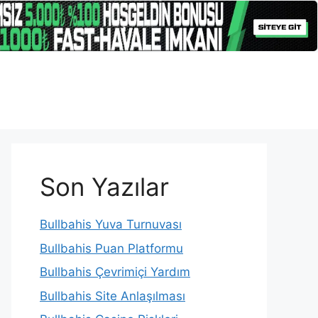
Son Yazılar
Bullbahis Yuva Turnuvası
Bullbahis Puan Platformu
Bullbahis Çevrimiçi Yardım
Bullbahis Site Anlaşılması