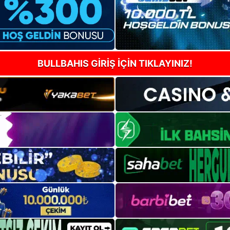
BULLBAHIS GİRİŞ İÇİN TIKLAYINIZ!