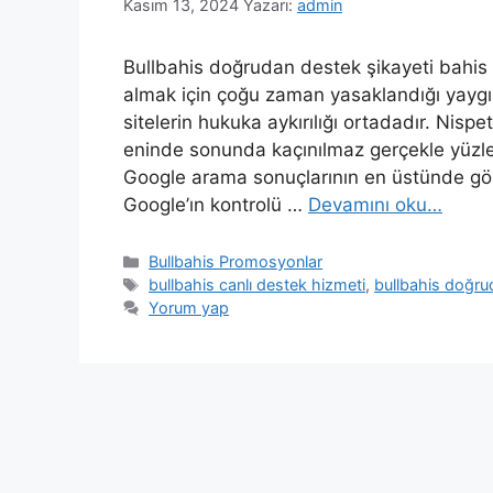
Kasım 13, 2024
Yazarı:
admin
Bullbahis doğrudan destek şikayeti bahis si
almak için çoğu zaman yasaklandığı yaygı
sitelerin hukuka aykırılığı ortadadır. Nisp
eninde sonunda kaçınılmaz gerçekle yüzleşe
Google arama sonuçlarının en üstünde gör
Google’ın kontrolü …
Devamını oku…
Kategoriler
Bullbahis Promosyonlar
Etiketler
bullbahis canlı destek hizmeti
,
bullbahis doğru
Yorum yap