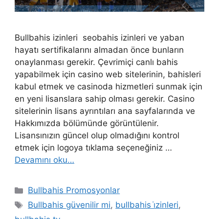
Bullbahis izinleri seobahis izinleri ve yaban
hayatı sertifikalarını almadan önce bunların
onaylanması gerekir. Çevrimiçi canlı bahis
yapabilmek için casino web sitelerinin, bahisleri
kabul etmek ve casinoda hizmetleri sunmak için
en yeni lisanslara sahip olması gerekir. Casino
sitelerinin lisans ayrıntıları ana sayfalarında ve
Hakkımızda bölümünde görüntülenir.
Lisansınızın güncel olup olmadığını kontrol
etmek için logoya tıklama seçeneğiniz …
Devamını oku…
Kategoriler
Bullbahis Promosyonlar
Etiketler
Bullbahis güvenilir mi
,
bullbahis i̇zinleri
,