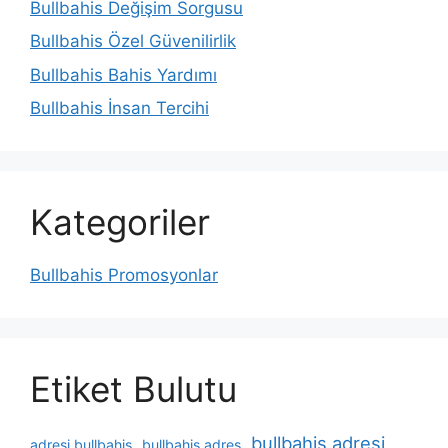
Bullbahis Değişim Sorgusu
Bullbahis Özel Güvenilirlik
Bullbahis Bahis Yardımı
Bullbahis İnsan Tercihi
Kategoriler
Bullbahis Promosyonlar
Etiket Bulutu
bullbahis adresi
adresi bullbahis
bullbahis adres