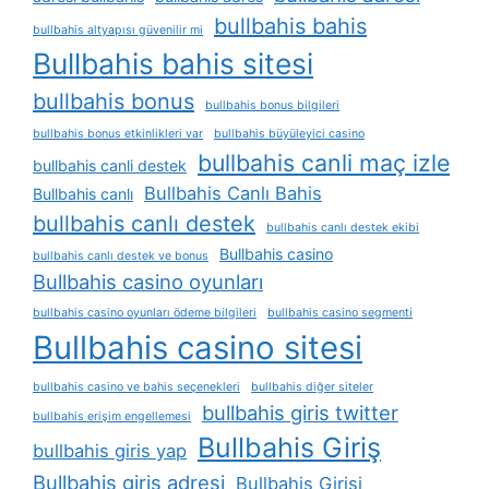
bullbahis bahis
bullbahis altyapısı güvenilir mi
Bullbahis bahis sitesi
bullbahis bonus
bullbahis bonus bilgileri
bullbahis bonus etkinlikleri var
bullbahis büyüleyici casino
bullbahis canli maç izle
bullbahis canli destek
Bullbahis Canlı Bahis
Bullbahis canlı
bullbahis canlı destek
bullbahis canlı destek ekibi
Bullbahis casino
bullbahis canlı destek ve bonus
Bullbahis casino oyunları
bullbahis casino oyunları ödeme bilgileri
bullbahis casino segmenti
Bullbahis casino sitesi
bullbahis casino ve bahis seçenekleri
bullbahis diğer siteler
bullbahis giris twitter
bullbahis erişim engellemesi
Bullbahis Giriş
bullbahis giris yap
Bullbahis giriş adresi
Bullbahis Girişi