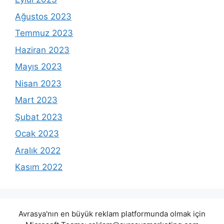
Ağustos 2023
Temmuz 2023
Haziran 2023
Mayıs 2023
Nisan 2023
Mart 2023
Şubat 2023
Ocak 2023
Aralık 2022
Kasım 2022
Avrasya'nın en büyük reklam platformunda olmak için