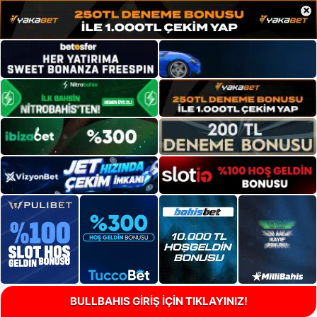
×
BULLBAHIS GİRİŞ İÇİN TIKLAYINIZ!