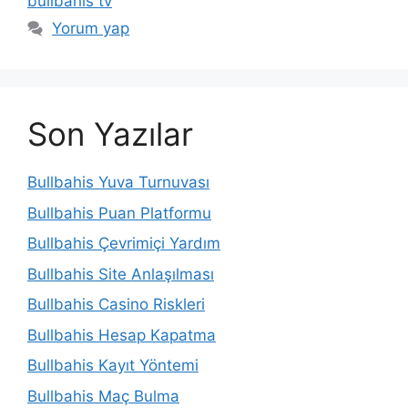
bullbahis tv
Yorum yap
Son Yazılar
Bullbahis Yuva Turnuvası
Bullbahis Puan Platformu
Bullbahis Çevrimiçi Yardım
Bullbahis Site Anlaşılması
Bullbahis Casino Riskleri
Bullbahis Hesap Kapatma
Bullbahis Kayıt Yöntemi
Bullbahis Maç Bulma