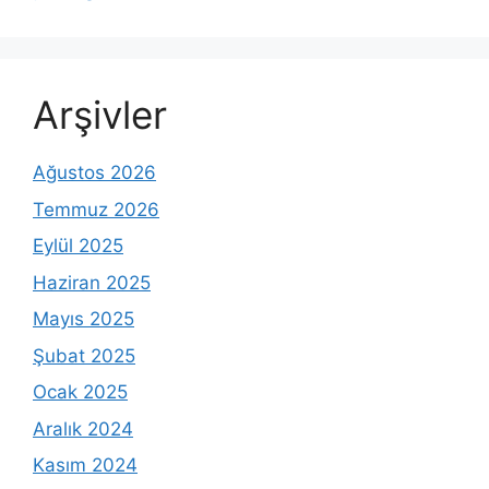
Arşivler
Ağustos 2026
Temmuz 2026
Eylül 2025
Haziran 2025
Mayıs 2025
Şubat 2025
Ocak 2025
Aralık 2024
Kasım 2024