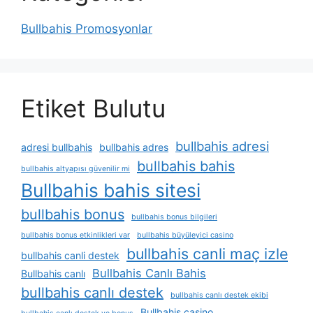
Bullbahis Promosyonlar
Etiket Bulutu
bullbahis adresi
adresi bullbahis
bullbahis adres
bullbahis bahis
bullbahis altyapısı güvenilir mi
Bullbahis bahis sitesi
bullbahis bonus
bullbahis bonus bilgileri
bullbahis bonus etkinlikleri var
bullbahis büyüleyici casino
bullbahis canli maç izle
bullbahis canli destek
Bullbahis Canlı Bahis
Bullbahis canlı
bullbahis canlı destek
bullbahis canlı destek ekibi
Bullbahis casino