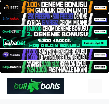
İçeriğe
atla
Menü