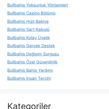
Bullbahis Yoksunluk Yöntemleri
Bullbahis Casino Bölümü
Bullbahis Hızlı Bakiye
Bullbahis Şart Kabulü
Bullbahis Kolay Üyelik
Bullbahis Gerçek Destek
Bullbahis Değişim Sorgusu
Bullbahis Özel Güvenilirlik
Bullbahis Bahis Yardımı
Bullbahis İnsan Tercihi
Kategoriler