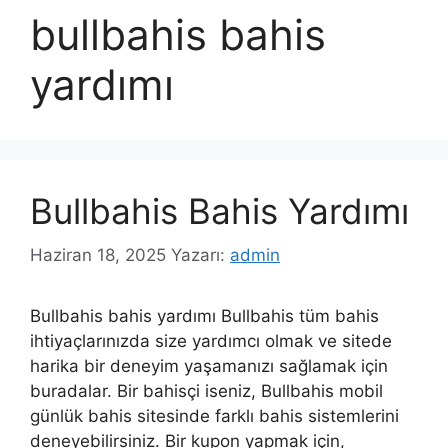
bullbahis bahis
yardımı
Bullbahis Bahis Yardımı
Haziran 18, 2025
Yazarı:
admin
Bullbahis bahis yardımı Bullbahis tüm bahis
ihtiyaçlarınızda size yardımcı olmak ve sitede
harika bir deneyim yaşamanızı sağlamak için
buradalar. Bir bahisçi iseniz, Bullbahis mobil
günlük bahis sitesinde farklı bahis sistemlerini
deneyebilirsiniz. Bir kupon yapmak için,