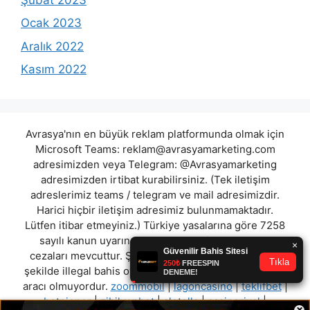
Ocak 2023
Aralık 2022
Kasım 2022
Avrasya'nın en büyük reklam platformunda olmak için
Microsoft Teams:
reklam@avrasyamarketing.com
adresimizden veya Telegram: @Avrasyamarketing
adresimizden irtibat kurabilirsiniz. (Tek iletişim
adreslerimiz teams / telegram ve mail adresimizdir.
Harici hiçbir iletişim adresimiz bulunmamaktadır.
Lütfen itibar etmeyiniz.) Türkiye yasalarına göre 7258
sayılı kanun uyarınca yasa dışı bahis oynamanın
cezaları mevcuttur. Şu an bulunduğunuz site hiç bir
şekilde illegal bahis oyunları oynatmıyor ve oynamaya
aracı olmuyordur.
zoommobil
|
lagoncasino
|
teklifbet
|
betpioner
|
zibilyonbet
|
slotella
|
casinoriyal
|
×