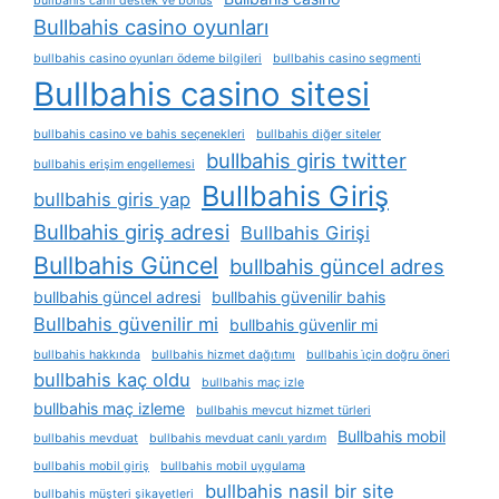
bullbahis canlı destek ve bonus
Bullbahis casino oyunları
bullbahis casino oyunları ödeme bilgileri
bullbahis casino segmenti
Bullbahis casino sitesi
bullbahis casino ve bahis seçenekleri
bullbahis diğer siteler
bullbahis giris twitter
bullbahis erişim engellemesi
Bullbahis Giriş
bullbahis giris yap
Bullbahis giriş adresi
Bullbahis Girişi
Bullbahis Güncel
bullbahis güncel adres
bullbahis güncel adresi
bullbahis güvenilir bahis
Bullbahis güvenilir mi
bullbahis güvenlir mi
bullbahis hakkında
bullbahis hizmet dağıtımı
bullbahis i̇çin doğru öneri
bullbahis kaç oldu
bullbahis maç izle
bullbahis maç izleme
bullbahis mevcut hizmet türleri
Bullbahis mobil
bullbahis mevduat
bullbahis mevduat canlı yardım
bullbahis mobil giriş
bullbahis mobil uygulama
bullbahis nasil bir site
bullbahis müşteri şikayetleri