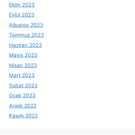
Ekim 2023
Eylül 2023
Ağustos 2023
Temmuz 2023
Haziran 2023
Mayıs 2023
Nisan 2023
Mart 2023
Şubat 2023
Ocak 2023
Aralık 2022
Kasım 2022