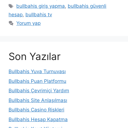
Etiketler
bullbahis giriş yapma
,
bullbahis güvenli
hesap
,
bullbahis tv
Yorum yap
Son Yazılar
Bullbahis Yuva Turnuvası
Bullbahis Puan Platformu
Bullbahis Çevrimiçi Yardım
Bullbahis Site Anlaşılması
Bullbahis Casino Riskleri
Bullbahis Hesap Kapatma