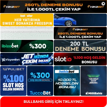
×
BULLBAHIS GİRİŞ İÇİN TIKLAYINIZ!