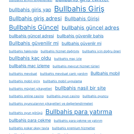
bullbahis erişim engellemesi
Bullbahis Giriş
bullbahis giris yap
Bullbahis giriş adresi
Bullbahis Girişi
Bullbahis Güncel
bullbahis güncel adres
bullbahis güncel adresi
bullbahis güvenilir bahis
Bullbahis güvenilir mi
bullbahis güvenlir mi
bullbahis hakkında
bullbahis hizmet dağıtımı
bullbahis i̇çin doğru öneri
bullbahis kaç oldu
bullbahis maç izle
bullbahis maç izleme
bullbahis mevcut hizmet türleri
Bullbahis mobil
bullbahis mevduat
bullbahis mevduat canlı yardım
bullbahis mobil giriş
bullbahis mobil uygulama
bullbahis nasil bir site
bullbahis müşteri şikayetleri
bullbahis online casino
bullbahis oyun casino
bullbahis oyuncu
bullbahis oyuncularının şikayetleri ve değerlendirmeleri
Bullbahis para yatırma
bullbahis oyun görüşü
bullbahis para çekme
bullbahis para çekme ve yatırım
bullbahis poker okey tavla
bullbahis premium hizmetler