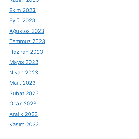
Ekim 2023
Eylül 2023
Ağustos 2023
Temmuz 2023
Haziran 2023
Mayıs 2023
Nisan 2023
Mart 2023
Şubat 2023
Ocak 2023
Aralık 2022
Kasım 2022