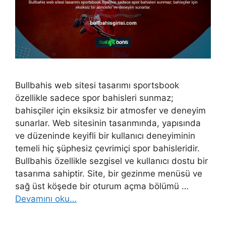
Bullbahis web sitesi tasarımı sportsbook
özellikle sadece spor bahisleri sunmaz;
bahisçiler için eksiksiz bir atmosfer ve deneyim
sunarlar. Web sitesinin tasarımında, yapısında
ve düzeninde keyifli bir kullanıcı deneyiminin
temeli hiç şüphesiz çevrimiçi spor bahisleridir.
Bullbahis özellikle sezgisel ve kullanıcı dostu bir
tasarıma sahiptir. Site, bir gezinme menüsü ve
sağ üst köşede bir oturum açma bölümü …
Devamını oku…