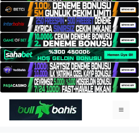
İçeriğe
atla
Menü