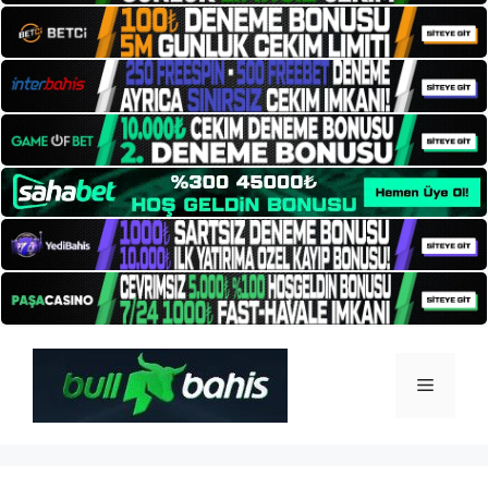
İçeriğe
atla
Menü