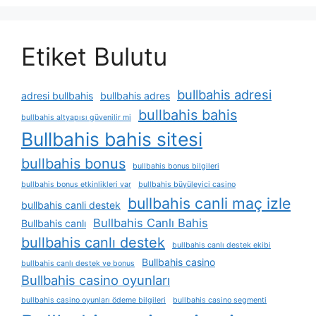
Etiket Bulutu
bullbahis adresi
adresi bullbahis
bullbahis adres
bullbahis bahis
bullbahis altyapısı güvenilir mi
Bullbahis bahis sitesi
bullbahis bonus
bullbahis bonus bilgileri
bullbahis bonus etkinlikleri var
bullbahis büyüleyici casino
bullbahis canli maç izle
bullbahis canli destek
Bullbahis Canlı Bahis
Bullbahis canlı
bullbahis canlı destek
bullbahis canlı destek ekibi
Bullbahis casino
bullbahis canlı destek ve bonus
Bullbahis casino oyunları
bullbahis casino oyunları ödeme bilgileri
bullbahis casino segmenti