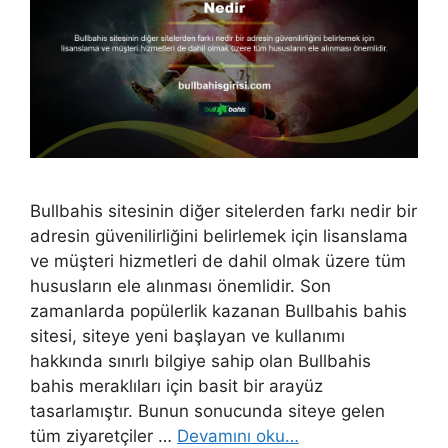
Bullbahis sitesinin diğer sitelerden farkı nedir bir
adresin güvenilirliğini belirlemek için lisanslama
ve müşteri hizmetleri de dahil olmak üzere tüm
hususların ele alınması önemlidir. Son
zamanlarda popülerlik kazanan Bullbahis bahis
sitesi, siteye yeni başlayan ve kullanımı
hakkında sınırlı bilgiye sahip olan Bullbahis
bahis meraklıları için basit bir arayüz
tasarlamıştır. Bunun sonucunda siteye gelen
tüm ziyaretçiler …
Devamını oku…