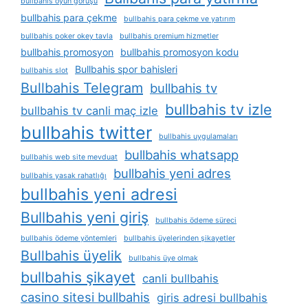
bullbahis oyun görüşü
bullbahis para çekme
bullbahis para çekme ve yatırım
bullbahis poker okey tavla
bullbahis premium hizmetler
bullbahis promosyon
bullbahis promosyon kodu
Bullbahis spor bahisleri
bullbahis slot
Bullbahis Telegram
bullbahis tv
bullbahis tv izle
bullbahis tv canli maç izle
bullbahis twitter
bullbahis uygulamaları
bullbahis whatsapp
bullbahis web site mevduat
bullbahis yeni adres
bullbahis yasak rahatlığı
bullbahis yeni adresi
Bullbahis yeni giriş
bullbahis ödeme süreci
bullbahis ödeme yöntemleri
bullbahis üyelerinden şikayetler
Bullbahis üyelik
bullbahis üye olmak
bullbahis şikayet
canli bullbahis
casino sitesi bullbahis
giris adresi bullbahis