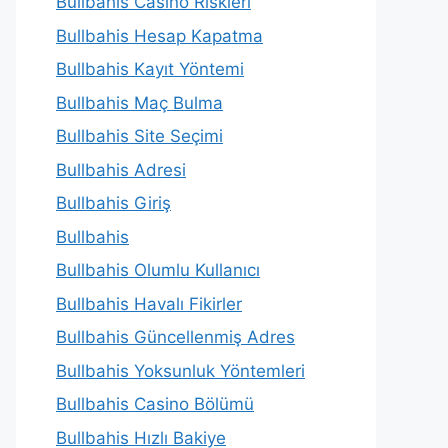
Bullbahis Casino Riskleri
Bullbahis Hesap Kapatma
Bullbahis Kayıt Yöntemi
Bullbahis Maç Bulma
Bullbahis Site Seçimi
Bullbahis Adresi
Bullbahis Giriş
Bullbahis
Bullbahis Olumlu Kullanıcı
Bullbahis Havalı Fikirler
Bullbahis Güncellenmiş Adres
Bullbahis Yoksunluk Yöntemleri
Bullbahis Casino Bölümü
Bullbahis Hızlı Bakiye