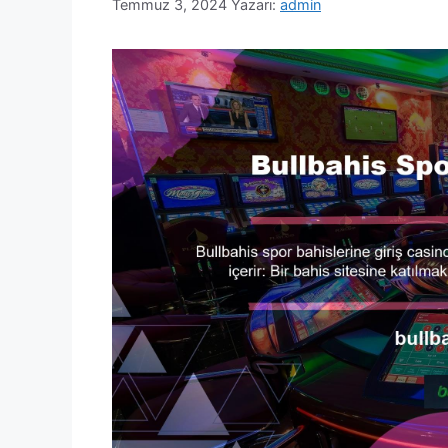
Temmuz 3, 2024
Yazarı:
admin