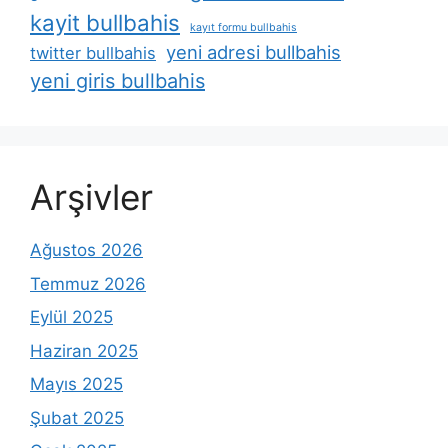
kayit bullbahis
kayıt formu bullbahis
yeni adresi bullbahis
twitter bullbahis
yeni giris bullbahis
Arşivler
Ağustos 2026
Temmuz 2026
Eylül 2025
Haziran 2025
Mayıs 2025
Şubat 2025