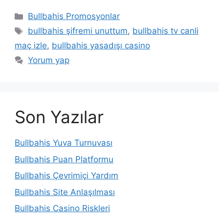
Kategoriler
Bullbahis Promosyonlar
Etiketler
bullbahis şifremi unuttum
,
bullbahis tv canli
maç izle
,
bullbahis yasadışı casino
Yorum yap
Son Yazılar
Bullbahis Yuva Turnuvası
Bullbahis Puan Platformu
Bullbahis Çevrimiçi Yardım
Bullbahis Site Anlaşılması
Bullbahis Casino Riskleri