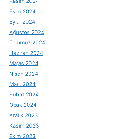
Kasım 2024
Ekim 2024
Eylül 2024
Ağustos 2024
Temmuz 2024
Haziran 2024
Mayıs 2024
Nisan 2024
Mart 2024
Şubat 2024
Ocak 2024
Aralık 2023
Kasım 2023
Ekim 2023