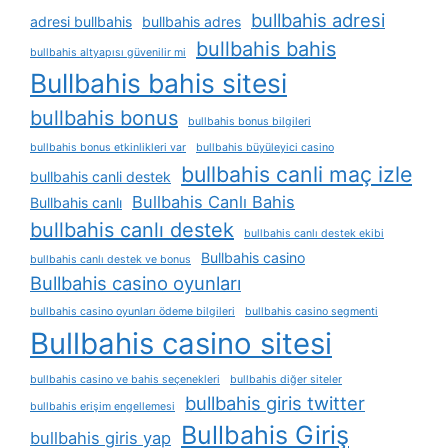
bullbahis adresi
adresi bullbahis
bullbahis adres
bullbahis bahis
bullbahis altyapısı güvenilir mi
Bullbahis bahis sitesi
bullbahis bonus
bullbahis bonus bilgileri
bullbahis bonus etkinlikleri var
bullbahis büyüleyici casino
bullbahis canli maç izle
bullbahis canli destek
Bullbahis Canlı Bahis
Bullbahis canlı
bullbahis canlı destek
bullbahis canlı destek ekibi
Bullbahis casino
bullbahis canlı destek ve bonus
Bullbahis casino oyunları
bullbahis casino oyunları ödeme bilgileri
bullbahis casino segmenti
Bullbahis casino sitesi
bullbahis casino ve bahis seçenekleri
bullbahis diğer siteler
bullbahis giris twitter
bullbahis erişim engellemesi
Bullbahis Giriş
bullbahis giris yap