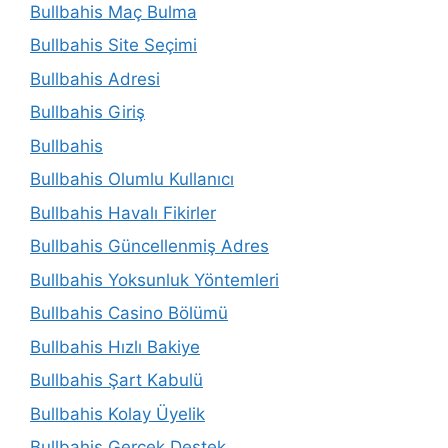
Bullbahis Maç Bulma
Bullbahis Site Seçimi
Bullbahis Adresi
Bullbahis Giriş
Bullbahis
Bullbahis Olumlu Kullanıcı
Bullbahis Havalı Fikirler
Bullbahis Güncellenmiş Adres
Bullbahis Yoksunluk Yöntemleri
Bullbahis Casino Bölümü
Bullbahis Hızlı Bakiye
Bullbahis Şart Kabulü
Bullbahis Kolay Üyelik
Bullbahis Gerçek Destek