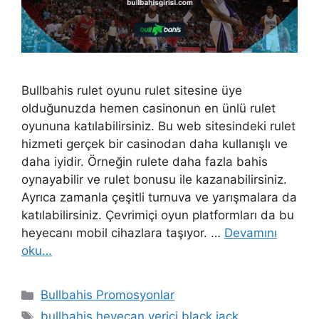
Bullbahis rulet oyunu rulet sitesine üye
olduğunuzda hemen casinonun en ünlü rulet
oyununa katılabilirsiniz. Bu web sitesindeki rulet
hizmeti gerçek bir casinodan daha kullanışlı ve
daha iyidir. Örneğin rulete daha fazla bahis
oynayabilir ve rulet bonusu ile kazanabilirsiniz.
Ayrıca zamanla çeşitli turnuva ve yarışmalara da
katılabilirsiniz. Çevrimiçi oyun platformları da bu
heyecanı mobil cihazlara taşıyor. …
Devamını
oku…
Kategoriler
Bullbahis Promosyonlar
Etiketler
bullbahis heyecan verici black jack
,