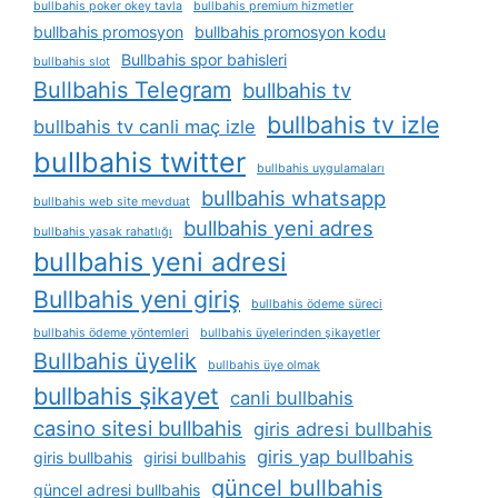
bullbahis poker okey tavla
bullbahis premium hizmetler
bullbahis promosyon
bullbahis promosyon kodu
Bullbahis spor bahisleri
bullbahis slot
Bullbahis Telegram
bullbahis tv
bullbahis tv izle
bullbahis tv canli maç izle
bullbahis twitter
bullbahis uygulamaları
bullbahis whatsapp
bullbahis web site mevduat
bullbahis yeni adres
bullbahis yasak rahatlığı
bullbahis yeni adresi
Bullbahis yeni giriş
bullbahis ödeme süreci
bullbahis ödeme yöntemleri
bullbahis üyelerinden şikayetler
Bullbahis üyelik
bullbahis üye olmak
bullbahis şikayet
canli bullbahis
casino sitesi bullbahis
giris adresi bullbahis
giris yap bullbahis
giris bullbahis
girisi bullbahis
güncel bullbahis
güncel adresi bullbahis