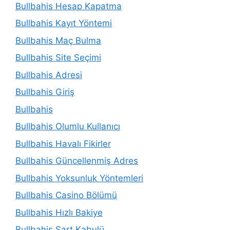
Bullbahis Hesap Kapatma
Bullbahis Kayıt Yöntemi
Bullbahis Maç Bulma
Bullbahis Site Seçimi
Bullbahis Adresi
Bullbahis Giriş
Bullbahis
Bullbahis Olumlu Kullanıcı
Bullbahis Havalı Fikirler
Bullbahis Güncellenmiş Adres
Bullbahis Yoksunluk Yöntemleri
Bullbahis Casino Bölümü
Bullbahis Hızlı Bakiye
Bullbahis Şart Kabulü