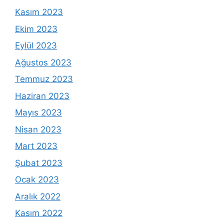
Kasım 2023
Ekim 2023
Eylül 2023
Ağustos 2023
Temmuz 2023
Haziran 2023
Mayıs 2023
Nisan 2023
Mart 2023
Şubat 2023
Ocak 2023
Aralık 2022
Kasım 2022