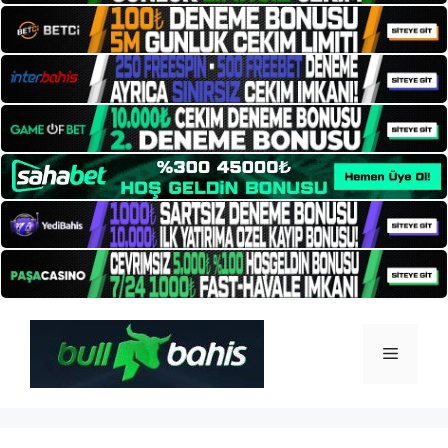
İçeriğe
atla
Menü