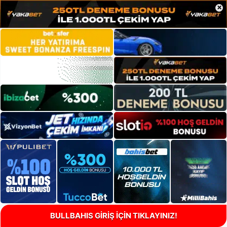
×
BULLBAHIS GİRİŞ İÇİN TIKLAYINIZ!