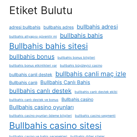
Etiket Bulutu
bullbahis adresi
adresi bullbahis
bullbahis adres
bullbahis bahis
bullbahis altyapısı güvenilir mi
Bullbahis bahis sitesi
bullbahis bonus
bullbahis bonus bilgileri
bullbahis bonus etkinlikleri var
bullbahis büyüleyici casino
bullbahis canli maç izle
bullbahis canli destek
Bullbahis Canlı Bahis
Bullbahis canlı
bullbahis canlı destek
bullbahis canlı destek ekibi
Bullbahis casino
bullbahis canlı destek ve bonus
Bullbahis casino oyunları
bullbahis casino oyunları ödeme bilgileri
bullbahis casino segmenti
Bullbahis casino sitesi
bullbahis casino ve bahis seçenekleri
bullbahis diğer siteler