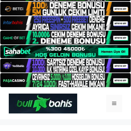
İçeriğe
atla
Menü