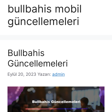
bullbahis mobil
güncellemeleri
Bullbahis
Güncellemeleri
Eylül 20, 2023
Yazarı:
admin