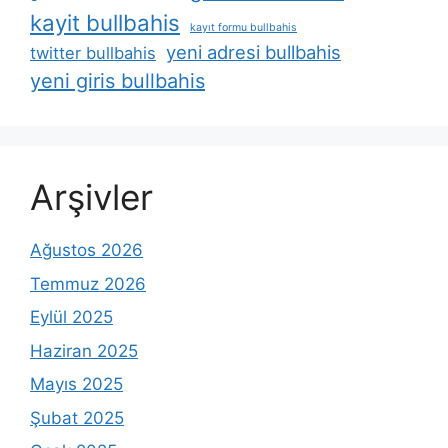
kayit bullbahis
kayıt formu bullbahis
yeni adresi bullbahis
twitter bullbahis
yeni giris bullbahis
Arşivler
Ağustos 2026
Temmuz 2026
Eylül 2025
Haziran 2025
Mayıs 2025
Şubat 2025