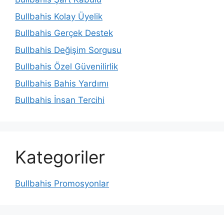
Bullbahis Kolay Üyelik
Bullbahis Gerçek Destek
Bullbahis Değişim Sorgusu
Bullbahis Özel Güvenilirlik
Bullbahis Bahis Yardımı
Bullbahis İnsan Tercihi
Kategoriler
Bullbahis Promosyonlar