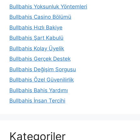
Bullbahis Yoksunluk Yöntemleri
Bullbahis Casino Bölümü
Bullbahis Hızlı Bakiye
Bullbahis Şart Kabulü
Bullbahis Kolay Üyelik
Bullbahis Gerçek Destek
Bullbahis Değişim Sorgusu
Bullbahis Özel Güvenilirlik
Bullbahis Bahis Yardımı
Bullbahis İnsan Tercihi
Kategoriler