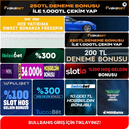
×
BULLBAHIS GİRİŞ İÇİN TIKLAYINIZ!