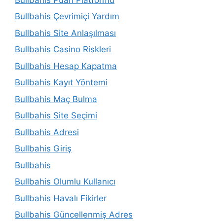
Bullbahis Çevrimiçi Yardım
Bullbahis Site Anlaşılması
Bullbahis Casino Riskleri
Bullbahis Hesap Kapatma
Bullbahis Kayıt Yöntemi
Bullbahis Maç Bulma
Bullbahis Site Seçimi
Bullbahis Adresi
Bullbahis Giriş
Bullbahis
Bullbahis Olumlu Kullanıcı
Bullbahis Havalı Fikirler
Bullbahis Güncellenmiş Adres