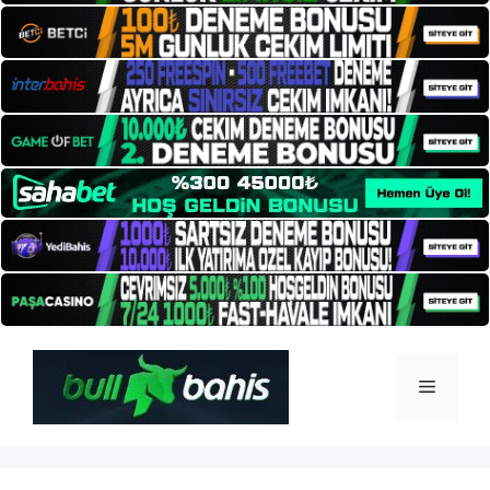
İçeriğe
atla
Menü