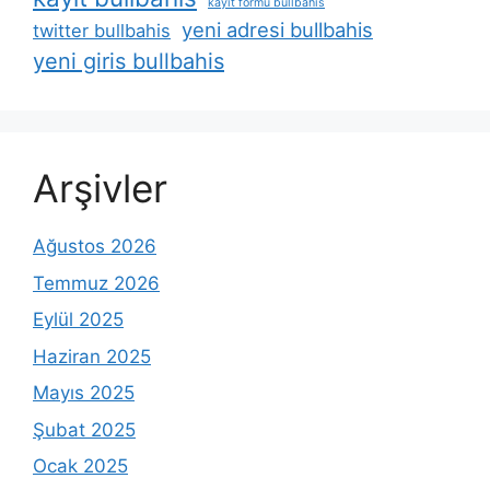
kayıt formu bullbahis
yeni adresi bullbahis
twitter bullbahis
yeni giris bullbahis
Arşivler
Ağustos 2026
Temmuz 2026
Eylül 2025
Haziran 2025
Mayıs 2025
Şubat 2025
Ocak 2025