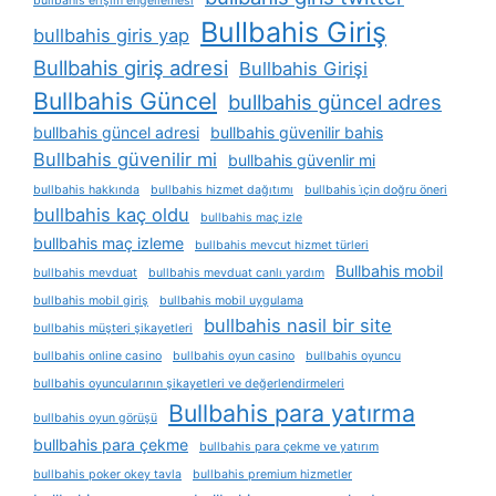
bullbahis erişim engellemesi
Bullbahis Giriş
bullbahis giris yap
Bullbahis giriş adresi
Bullbahis Girişi
Bullbahis Güncel
bullbahis güncel adres
bullbahis güncel adresi
bullbahis güvenilir bahis
Bullbahis güvenilir mi
bullbahis güvenlir mi
bullbahis hakkında
bullbahis hizmet dağıtımı
bullbahis i̇çin doğru öneri
bullbahis kaç oldu
bullbahis maç izle
bullbahis maç izleme
bullbahis mevcut hizmet türleri
Bullbahis mobil
bullbahis mevduat
bullbahis mevduat canlı yardım
bullbahis mobil giriş
bullbahis mobil uygulama
bullbahis nasil bir site
bullbahis müşteri şikayetleri
bullbahis online casino
bullbahis oyun casino
bullbahis oyuncu
bullbahis oyuncularının şikayetleri ve değerlendirmeleri
Bullbahis para yatırma
bullbahis oyun görüşü
bullbahis para çekme
bullbahis para çekme ve yatırım
bullbahis poker okey tavla
bullbahis premium hizmetler