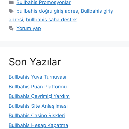
Kategoriler
Bullbahis Promosyonlar
Etiketler
bullbahis doğru giriş adres
,
Bullbahis giriş
adresi
,
bullbahis saha destek
Yorum yap
Son Yazılar
Bullbahis Yuva Turnuvası
Bullbahis Puan Platformu
Bullbahis Çevrimiçi Yardım
Bullbahis Site Anlaşılması
Bullbahis Casino Riskleri
Bullbahis Hesap Kapatma