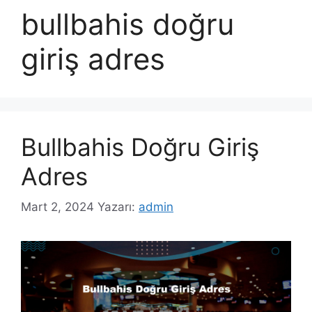
bullbahis doğru
giriş adres
Bullbahis Doğru Giriş
Adres
Mart 2, 2024
Yazarı:
admin