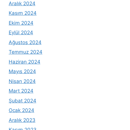
Aralık 2024
Kasım 2024
Ekim 2024
Eylül 2024
Ağustos 2024
Temmuz 2024
Haziran 2024
Mayıs 2024
Nisan 2024
Mart 2024
Şubat 2024
Ocak 2024
Aralık 2023
Kasım 2023