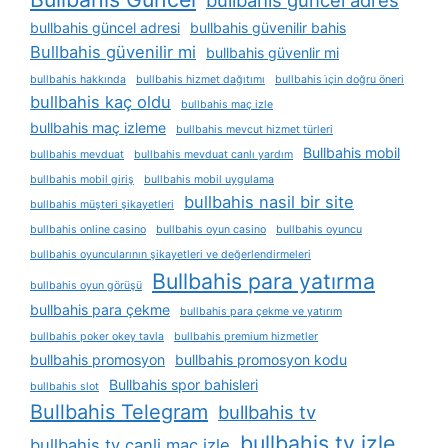
bullbahis güncel adres
bullbahis güncel adresi
bullbahis güvenilir bahis
Bullbahis güvenilir mi
bullbahis güvenlir mi
bullbahis hakkında
bullbahis hizmet dağıtımı
bullbahis i̇çin doğru öneri
bullbahis kaç oldu
bullbahis maç izle
bullbahis maç izleme
bullbahis mevcut hizmet türleri
Bullbahis mobil
bullbahis mevduat
bullbahis mevduat canlı yardım
bullbahis mobil giriş
bullbahis mobil uygulama
bullbahis nasil bir site
bullbahis müşteri şikayetleri
bullbahis online casino
bullbahis oyun casino
bullbahis oyuncu
bullbahis oyuncularının şikayetleri ve değerlendirmeleri
Bullbahis para yatırma
bullbahis oyun görüşü
bullbahis para çekme
bullbahis para çekme ve yatırım
bullbahis poker okey tavla
bullbahis premium hizmetler
bullbahis promosyon
bullbahis promosyon kodu
Bullbahis spor bahisleri
bullbahis slot
Bullbahis Telegram
bullbahis tv
bullbahis tv izle
bullbahis tv canli maç izle