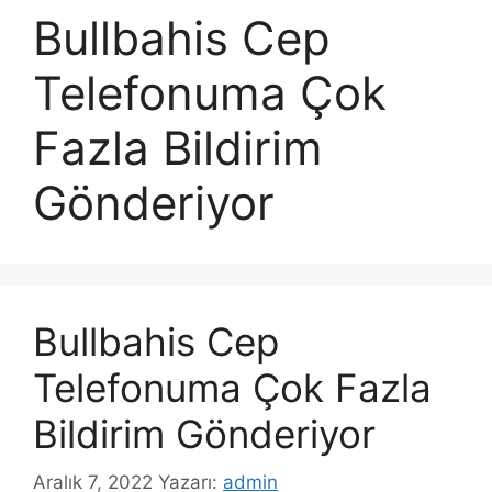
Bullbahis Cep
Telefonuma Çok
Fazla Bildirim
Gönderiyor
Bullbahis Cep
Telefonuma Çok Fazla
Bildirim Gönderiyor
Aralık 7, 2022
Yazarı:
admin