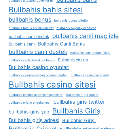
bullbahis altyapısı güvenilir mi
Bullbahis bahis sitesi
bullbahis bonus
bullbahis bonus bilgileri
bullbahis bonus etkinlikleri var
bullbahis büyüleyici casino
bullbahis canli maç izle
bullbahis canli destek
Bullbahis Canlı Bahis
Bullbahis canlı
bullbahis canlı destek
bullbahis canlı destek ekibi
Bullbahis casino
bullbahis canlı destek ve bonus
Bullbahis casino oyunları
bullbahis casino oyunları ödeme bilgileri
bullbahis casino segmenti
Bullbahis casino sitesi
bullbahis casino ve bahis seçenekleri
bullbahis diğer siteler
bullbahis giris twitter
bullbahis erişim engellemesi
Bullbahis Giriş
bullbahis giris yap
Bullbahis giriş adresi
Bullbahis Girişi
Bullbahis Güncel