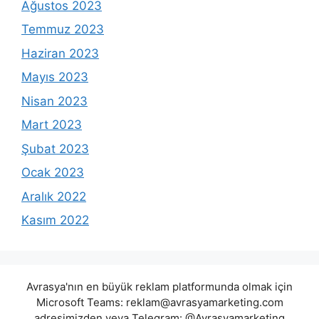
Ağustos 2023
Temmuz 2023
Haziran 2023
Mayıs 2023
Nisan 2023
Mart 2023
Şubat 2023
Ocak 2023
Aralık 2022
Kasım 2022
Avrasya'nın en büyük reklam platformunda olmak için
Microsoft Teams:
reklam@avrasyamarketing.com
adresimizden veya Telegram: @Avrasyamarketing