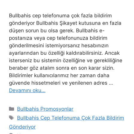
Bullbahis cep telefonuma çok fazla bildirim
gönderiyor Bullbahis Şikayet kutusuna en fazla
düşen sorun bu olsa gerek. Bullbahis e-
postanıza veya cep telefonunuza bildirim
gönderilmesini istemiyorsanız hesabınızın
ayarlarından bu özelliği kaldırabilirsiniz. Ancak
isterseniz bu sistemin özelliğine ve gerekliliğine
beraber göz atalım sonra en son karar sizin.
Bildirimler kullanıcılarımız her zaman daha
güvende hissetmeleri ve yenilenen adres …
Devamını oku…
Kategoriler
Bullbahis Promosyonlar
Etiketler
Bullbahis Cep Telefonuma Çok Fazla Bildirim
Gönderiyor