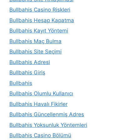
Bullbahis Casino Riskleri
Bullbahis Hesap Kapatma
Bullbahis Kayıt Yöntemi
Bullbahis Maç Bulma
Bullbahis Site Seçimi
Bullbahis Adresi
Bullbahis Giriş
Bullbahis
Bullbahis Olumlu Kullanıcı
Bullbahis Havalı Fikirler
Bullbahis Güncellenmiş Adres
Bullbahis Yoksunluk Yöntemleri
Bullbahis Casino Bölümü