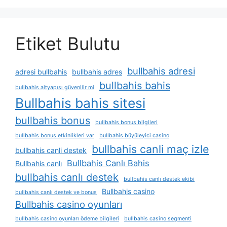
Etiket Bulutu
bullbahis adresi
adresi bullbahis
bullbahis adres
bullbahis bahis
bullbahis altyapısı güvenilir mi
Bullbahis bahis sitesi
bullbahis bonus
bullbahis bonus bilgileri
bullbahis bonus etkinlikleri var
bullbahis büyüleyici casino
bullbahis canli maç izle
bullbahis canli destek
Bullbahis Canlı Bahis
Bullbahis canlı
bullbahis canlı destek
bullbahis canlı destek ekibi
Bullbahis casino
bullbahis canlı destek ve bonus
Bullbahis casino oyunları
bullbahis casino oyunları ödeme bilgileri
bullbahis casino segmenti