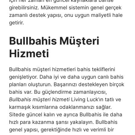
için her zaman en güncel kaynaklara bahse
girebilirsiniz. Mükemmel sistemin genel gerçek
zamanlı destek yapısı, onu uygun maliyetli hale
getirir.
Bullbahis Müşteri
Hizmeti
Bullbahis müşteri hizmetleri bahis tekliflerini
genişletiyor. Daha iyi ve daha uygun canlı bahis
planları oluşturun. Başarınızı destekleyen birçok
bahis var. Bu güçlendirme zamanlayıcısı,
Bullbahis müşteri hizmeti
Living Luck’ın tatlı ve
karmaşık kısımlarına odaklanmanızı sağlar.
Sitede güncel kalın ve ayrıca Bullbahis ile daha
hızlı para kazanma şansı yakalayın. Bullbahis
genel yapısı, gerektiğinde hızlı ve verimli bir