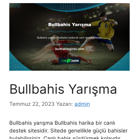
Bullbahis Yarışma
Temmuz 22, 2023
Yazarı:
admin
Bullbahis yarışma Bullbahis harika bir canlı
destek sitesidir. Sitede genellikle güçlü bahisler
bulabilirsiniz. Canlı bahis sürdürmek kolaydır.