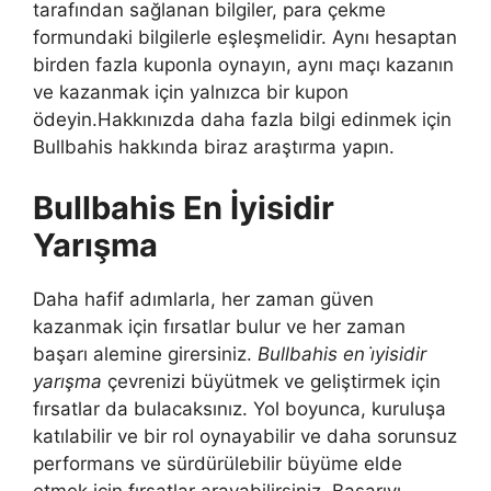
tarafından sağlanan bilgiler, para çekme
formundaki bilgilerle eşleşmelidir. Aynı hesaptan
birden fazla kuponla oynayın, aynı maçı kazanın
ve kazanmak için yalnızca bir kupon
ödeyin.Hakkınızda daha fazla bilgi edinmek için
Bullbahis hakkında biraz araştırma yapın.
Bullbahis En İyisidir
Yarışma
Daha hafif adımlarla, her zaman güven
kazanmak için fırsatlar bulur ve her zaman
başarı alemine girersiniz.
Bullbahis en i̇yisidir
yarışma
çevrenizi büyütmek ve geliştirmek için
fırsatlar da bulacaksınız. Yol boyunca, kuruluşa
katılabilir ve bir rol oynayabilir ve daha sorunsuz
performans ve sürdürülebilir büyüme elde
etmek için fırsatlar arayabilirsiniz. Başarıyı