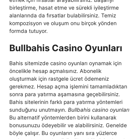
birleştirme, hasat etme ve sürekli iyileştirme
alanlarında da fırsatlar bulabilirsiniz. Temiz
kompozisyon ve oluşum onu ​​birçok yönden
formda tutuyor.
Bullbahis Casino Oyunları
Bahis sitemizde casino oyunları oynamak için
öncelikle hesap açmalısınız. Abonelik
oluşturmak için rastgele ücret ödemeniz
gerekmez. Hesap açma işlemini tamamladıktan
sonra para yatırma aşamasına geçebilirsiniz.
Bahis sitelerinin farklı para yatırma yöntemleri
sunduğunu unutmayın.
Bullbahis casino oyunları
Bu alternatif yöntemlerden birini kullanarak
bonusunuzu ödeyebilir ve alabilirsiniz. Genelde
böyle çalışır. Bu oyunların yanı sıra yüzlerce