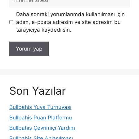
sitesi
Daha sonraki yorumlarımda kullanılması için
adım, e-posta adresim ve site adresim bu
tarayıcıya kaydedilsin.
Son Yazılar
Bullbahis Yuva Turnuvası
Bullbahis Puan Platformu
Bullbahis Çevrimiçi Yardım
Bullbahis Site Anlaşılması