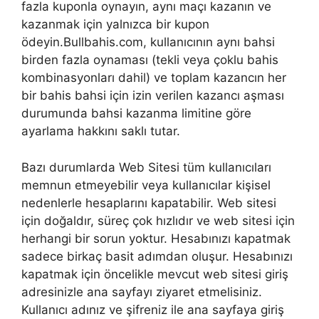
fazla kuponla oynayın, aynı maçı kazanın ve
kazanmak için yalnızca bir kupon
ödeyin.Bullbahis.com, kullanıcının aynı bahsi
birden fazla oynaması (tekli veya çoklu bahis
kombinasyonları dahil) ve toplam kazancın her
bir bahis bahsi için izin verilen kazancı aşması
durumunda bahsi kazanma limitine göre
ayarlama hakkını saklı tutar.
Bazı durumlarda Web Sitesi tüm kullanıcıları
memnun etmeyebilir veya kullanıcılar kişisel
nedenlerle hesaplarını kapatabilir. Web sitesi
için doğaldır, süreç çok hızlıdır ve web sitesi için
herhangi bir sorun yoktur. Hesabınızı kapatmak
sadece birkaç basit adımdan oluşur. Hesabınızı
kapatmak için öncelikle mevcut web sitesi giriş
adresinizle ana sayfayı ziyaret etmelisiniz.
Kullanıcı adınız ve şifreniz ile ana sayfaya giriş