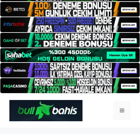
İçeriğe
atla
Menü