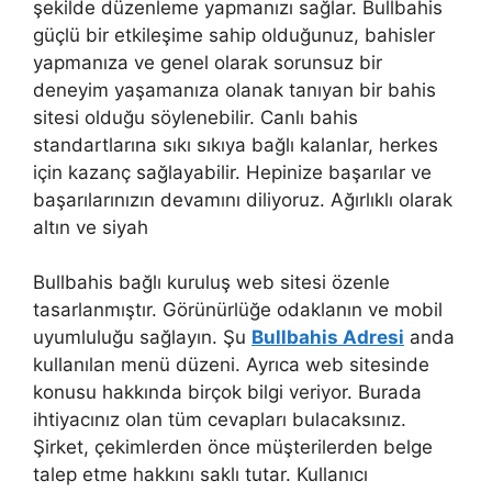
şekilde düzenleme yapmanızı sağlar. Bullbahis
güçlü bir etkileşime sahip olduğunuz, bahisler
yapmanıza ve genel olarak sorunsuz bir
deneyim yaşamanıza olanak tanıyan bir bahis
sitesi olduğu söylenebilir. Canlı bahis
standartlarına sıkı sıkıya bağlı kalanlar, herkes
için kazanç sağlayabilir. Hepinize başarılar ve
başarılarınızın devamını diliyoruz. Ağırlıklı olarak
altın ve siyah
Bullbahis bağlı kuruluş web sitesi özenle
tasarlanmıştır. Görünürlüğe odaklanın ve mobil
uyumluluğu sağlayın. Şu
Bullbahis Adresi
anda
kullanılan menü düzeni. Ayrıca web sitesinde
konusu hakkında birçok bilgi veriyor. Burada
ihtiyacınız olan tüm cevapları bulacaksınız.
Şirket, çekimlerden önce müşterilerden belge
talep etme hakkını saklı tutar. Kullanıcı