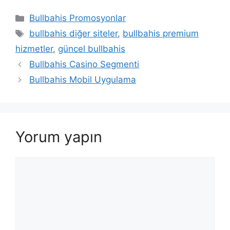
Kategoriler
Bullbahis Promosyonlar
Etiketler
bullbahis diğer siteler
,
bullbahis premium
hizmetler
,
güncel bullbahis
Bullbahis Casino Segmenti
Bullbahis Mobil Uygulama
Yorum yapın
Yorum