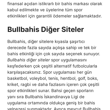
finansal açıdan istikrarlı bir bahis markası olarak
kabul edilmekte ve üyelerine tüm spor
etkinlikleri için garantili ödemeler sağlamaktadır.
Bullbahis Diğer Siteler
Bullbahis, diğer sitelere kıyasla şaşırtıcı
derecede fazla sayıda açılışa sahip ve tek bir
bahis etkinliği için çok sayıda seçenek sunuyor.
Bullbahis diğer siteler
spor uygulamasını
keşfederken çok çeşitli alternatif futbolcularla
karşılaşacaksınız. Spor uygulaması her gün
basketbol, ​​voleybol, tenis, hentbol, ​​golf, boks,
kriket, ragbi ve daha fazlasını içeren çok çeşitli
spor etkinlikleri sunar. Bahsi geçen sporların
yanı sıra Bullbahis İskandinavya Ligi de
uygulama ortamında oldukça geniş bir bahis
yelpazesi sunmaktadır. Ayrıca mevcut Bullbahis