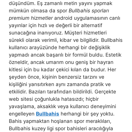
düşündüm. Eş zamanlı metin yayını yapmak
mümkün olmasa da spor
Bullbahis sporları
premium hizmetler
android uygulamasının canlı
yayınlar için hızlı ve değerli bir alternatif
sunacağına inanıyoruz. Müşteri hizmetleri
sürekli olarak verimli, kibar ve bilgilidir. Bullbahis
kullanıcı arayüzünde herhangi bir değişiklik
yapmadı ancak başarılı bir formül buldu. Estetik
özneldir, ancak umarım onu ​​geniş bir hayran
kitlesi için bu kadar çekici kılan da budur. Her
şeyden önce, kişinin benzersiz tarzını ve
kişiliğini yansıtırken aynı zamanda pratik ve
etkilidir. Bazıları tarafından bildirildi. Gerçekte
web sitesi çoğunlukla hatasızdı; hiçbir
yavaşlama, aksaklık veya kullanıcı deneyimini
engelleyen
Bullbahis
herhangi bir şey yoktu.
Bahis yapmaktan hoşlanan spor meraklıları,
Bullbahis kuzey ligi spor bahisleri aracılığıyla