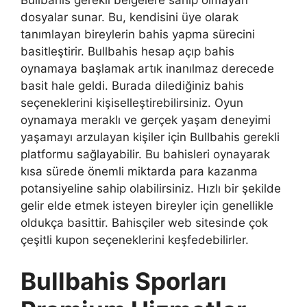
Bullbahis gerekli belgelere sahip olmayan
dosyalar sunar. Bu, kendisini üye olarak
tanımlayan bireylerin bahis yapma sürecini
basitleştirir. Bullbahis hesap açıp bahis
oynamaya başlamak artık inanılmaz derecede
basit hale geldi. Burada dilediğiniz bahis
seçeneklerini kişiselleştirebilirsiniz. Oyun
oynamaya meraklı ve gerçek yaşam deneyimi
yaşamayı arzulayan kişiler için Bullbahis gerekli
platformu sağlayabilir. Bu bahisleri oynayarak
kısa sürede önemli miktarda para kazanma
potansiyeline sahip olabilirsiniz. Hızlı bir şekilde
gelir elde etmek isteyen bireyler için genellikle
oldukça basittir. Bahisçiler web sitesinde çok
çeşitli kupon seçeneklerini keşfedebilirler.
Bullbahis Sporları