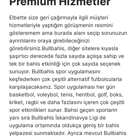
Premium Hizmetler
Elbette size geri çağırmayla ilgili müşteri
hizmetleriyle yaptığım görüşmenin resmini
gösteremem ama burada alanı seçip sorunuzun
ayrıntılarını oraya girebileceğinizi
görebilirsiniz.Bullbahis, diğer sitelere kıyasla
şaşırtıcı derecede fazla sayıda açılışa sahip ve
tek bir bahis etkinliği için çok sayıda seçenek
sunuyor. Bullbahis spor uygulamasını
keşfederken çok çeşitli alternatif futbolcularla
karşılaşacaksınız. Spor uygulaması her gün
basketbol, ​​voleybol, tenis, hentbol, ​​golf, boks,
kriket, ragbi ve daha fazlasını içeren çok çeşitli
spor etkinlikleri sunar. Bahsi geçen sporların
yanı sıra Bullbahis İskandinavya Ligi de
uygulama ortamında oldukça geniş bir bahis
yelpazesi sunmaktadır. Ayrıca mevcut Bullbahis