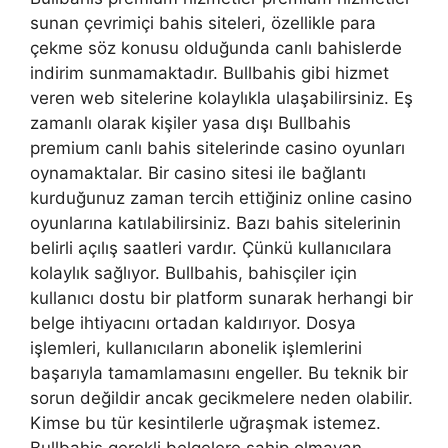
sunan çevrimiçi bahis siteleri, özellikle para
çekme söz konusu olduğunda canlı bahislerde
indirim sunmamaktadır. Bullbahis gibi hizmet
veren web sitelerine kolaylıkla ulaşabilirsiniz. Eş
zamanlı olarak kişiler yasa dışı Bullbahis
premium canlı bahis sitelerinde casino oyunları
oynamaktalar. Bir casino sitesi ile bağlantı
kurduğunuz zaman tercih ettiğiniz online casino
oyunlarına katılabilirsiniz. Bazı bahis sitelerinin
belirli açılış saatleri vardır. Çünkü kullanıcılara
kolaylık sağlıyor. Bullbahis, bahisçiler için
kullanıcı dostu bir platform sunarak herhangi bir
belge ihtiyacını ortadan kaldırıyor. Dosya
işlemleri, kullanıcıların abonelik işlemlerini
başarıyla tamamlamasını engeller. Bu teknik bir
sorun değildir ancak gecikmelere neden olabilir.
Kimse bu tür kesintilerle uğraşmak istemez.