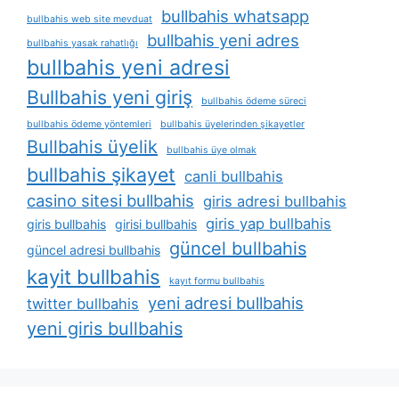
bullbahis whatsapp
bullbahis web site mevduat
bullbahis yeni adres
bullbahis yasak rahatlığı
bullbahis yeni adresi
Bullbahis yeni giriş
bullbahis ödeme süreci
bullbahis ödeme yöntemleri
bullbahis üyelerinden şikayetler
Bullbahis üyelik
bullbahis üye olmak
bullbahis şikayet
canli bullbahis
casino sitesi bullbahis
giris adresi bullbahis
giris yap bullbahis
giris bullbahis
girisi bullbahis
güncel bullbahis
güncel adresi bullbahis
kayit bullbahis
kayıt formu bullbahis
yeni adresi bullbahis
twitter bullbahis
yeni giris bullbahis