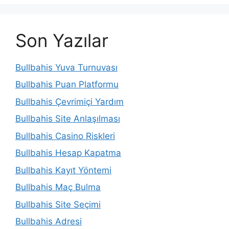
Son Yazılar
Bullbahis Yuva Turnuvası
Bullbahis Puan Platformu
Bullbahis Çevrimiçi Yardım
Bullbahis Site Anlaşılması
Bullbahis Casino Riskleri
Bullbahis Hesap Kapatma
Bullbahis Kayıt Yöntemi
Bullbahis Maç Bulma
Bullbahis Site Seçimi
Bullbahis Adresi