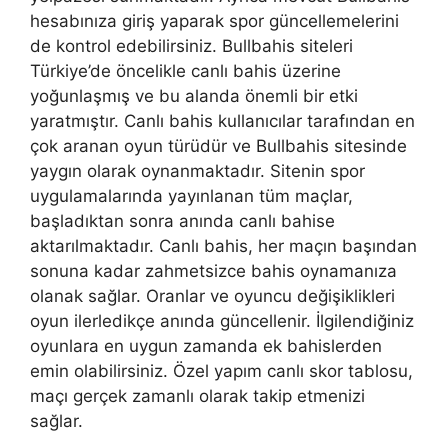
hesabınıza giriş yaparak spor güncellemelerini
de kontrol edebilirsiniz. Bullbahis siteleri
Türkiye’de öncelikle canlı bahis üzerine
yoğunlaşmış ve bu alanda önemli bir etki
yaratmıştır. Canlı bahis kullanıcılar tarafından en
çok aranan oyun türüdür ve Bullbahis sitesinde
yaygın olarak oynanmaktadır. Sitenin spor
uygulamalarında yayınlanan tüm maçlar,
başladıktan sonra anında canlı bahise
aktarılmaktadır. Canlı bahis, her maçın başından
sonuna kadar zahmetsizce bahis oynamanıza
olanak sağlar. Oranlar ve oyuncu değişiklikleri
oyun ilerledikçe anında güncellenir. İlgilendiğiniz
oyunlara en uygun zamanda ek bahislerden
emin olabilirsiniz. Özel yapım canlı skor tablosu,
maçı gerçek zamanlı olarak takip etmenizi
sağlar.