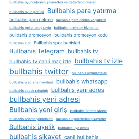
bullbahis oyuncularının şikayetleri ve değerlendirmeleri
Bullbahis para yatırma
bullbahis oyun görüşü
bullbahis para çekme
bullbahis para çekme ve yatırım
bullbahis poker okey tavla
bullbahis premium hizmetler
bullbahis promosyon
bullbahis promosyon kodu
Bullbahis spor bahisleri
bullbahis slot
Bullbahis Telegram
bullbahis tv
bullbahis tv izle
bullbahis tv canli maç izle
bullbahis twitter
bullbahis uygulamaları
bullbahis whatsapp
bullbahis web site mevduat
bullbahis yeni adres
bullbahis yasak rahatlığı
bullbahis yeni adresi
Bullbahis yeni giriş
bullbahis ödeme süreci
bullbahis ödeme yöntemleri
bullbahis üyelerinden şikayetler
Bullbahis üyelik
bullbahis üye olmak
bullbahis şikayet
canli bullbahis