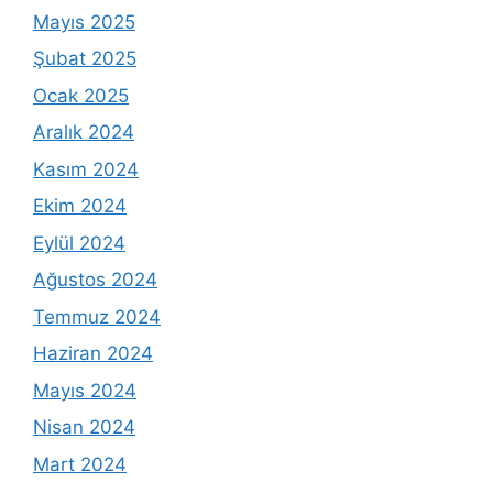
Mayıs 2025
Şubat 2025
Ocak 2025
Aralık 2024
Kasım 2024
Ekim 2024
Eylül 2024
Ağustos 2024
Temmuz 2024
Haziran 2024
Mayıs 2024
Nisan 2024
Mart 2024