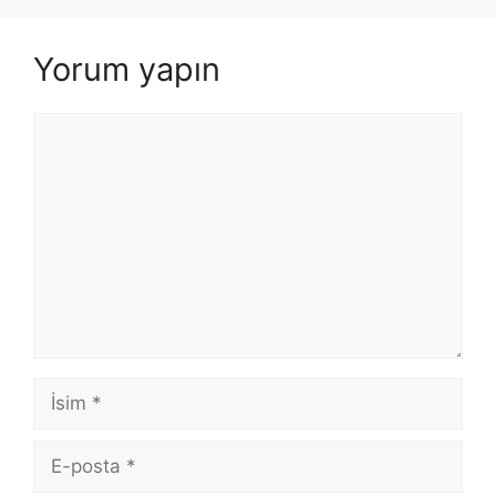
Yorum yapın
Yorum
İsim
E-
posta