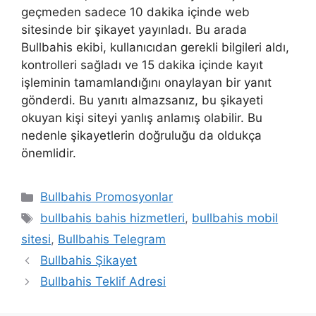
geçmeden sadece 10 dakika içinde web
sitesinde bir şikayet yayınladı. Bu arada
Bullbahis ekibi, kullanıcıdan gerekli bilgileri aldı,
kontrolleri sağladı ve 15 dakika içinde kayıt
işleminin tamamlandığını onaylayan bir yanıt
gönderdi. Bu yanıtı almazsanız, bu şikayeti
okuyan kişi siteyi yanlış anlamış olabilir. Bu
nedenle şikayetlerin doğruluğu da oldukça
önemlidir.
Kategoriler
Bullbahis Promosyonlar
Etiketler
bullbahis bahis hizmetleri
,
bullbahis mobil
sitesi
,
Bullbahis Telegram
Bullbahis Şikayet
Bullbahis Teklif Adresi