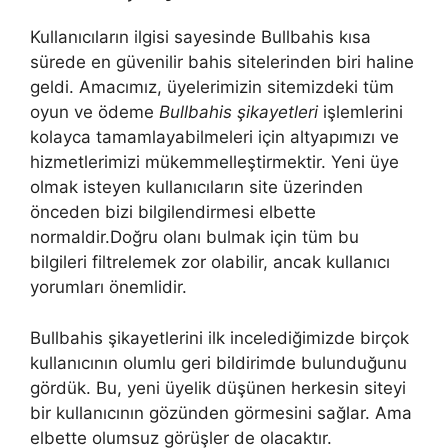
Kullanıcıların ilgisi sayesinde Bullbahis kısa
sürede en güvenilir bahis sitelerinden biri haline
geldi. Amacımız, üyelerimizin sitemizdeki tüm
oyun ve ödeme
Bullbahis şikayetleri
işlemlerini
kolayca tamamlayabilmeleri için altyapımızı ve
hizmetlerimizi mükemmelleştirmektir. Yeni üye
olmak isteyen kullanıcıların site üzerinden
önceden bizi bilgilendirmesi elbette
normaldir.Doğru olanı bulmak için tüm bu
bilgileri filtrelemek zor olabilir, ancak kullanıcı
yorumları önemlidir.
Bullbahis şikayetlerini ilk incelediğimizde birçok
kullanıcının olumlu geri bildirimde bulunduğunu
gördük. Bu, yeni üyelik düşünen herkesin siteyi
bir kullanıcının gözünden görmesini sağlar. Ama
elbette olumsuz görüşler de olacaktır.