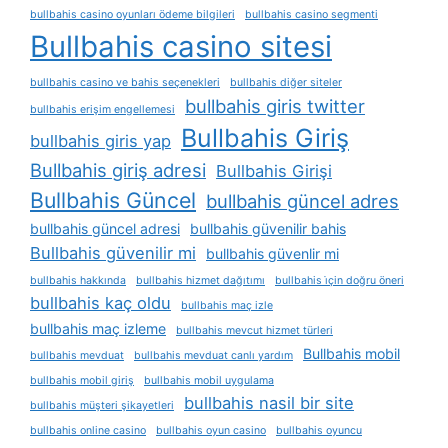
bullbahis casino oyunları ödeme bilgileri
bullbahis casino segmenti
Bullbahis casino sitesi
bullbahis casino ve bahis seçenekleri
bullbahis diğer siteler
bullbahis giris twitter
bullbahis erişim engellemesi
Bullbahis Giriş
bullbahis giris yap
Bullbahis giriş adresi
Bullbahis Girişi
Bullbahis Güncel
bullbahis güncel adres
bullbahis güncel adresi
bullbahis güvenilir bahis
Bullbahis güvenilir mi
bullbahis güvenlir mi
bullbahis hakkında
bullbahis hizmet dağıtımı
bullbahis i̇çin doğru öneri
bullbahis kaç oldu
bullbahis maç izle
bullbahis maç izleme
bullbahis mevcut hizmet türleri
Bullbahis mobil
bullbahis mevduat
bullbahis mevduat canlı yardım
bullbahis mobil giriş
bullbahis mobil uygulama
bullbahis nasil bir site
bullbahis müşteri şikayetleri
bullbahis online casino
bullbahis oyun casino
bullbahis oyuncu