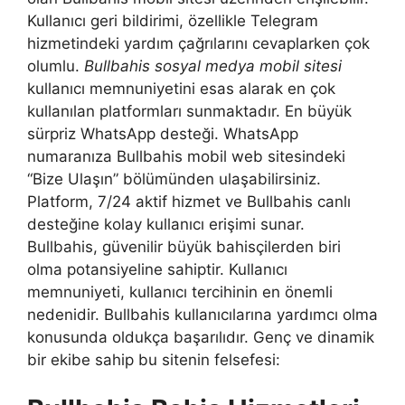
Kullanıcı geri bildirimi, özellikle Telegram
hizmetindeki yardım çağrılarını cevaplarken çok
olumlu.
Bullbahis sosyal medya mobil sitesi
kullanıcı memnuniyetini esas alarak en çok
kullanılan platformları sunmaktadır. En büyük
sürpriz WhatsApp desteği. WhatsApp
numaranıza Bullbahis mobil web sitesindeki
“Bize Ulaşın” bölümünden ulaşabilirsiniz.
Platform, 7/24 aktif hizmet ve Bullbahis canlı
desteğine kolay kullanıcı erişimi sunar.
Bullbahis, güvenilir büyük bahisçilerden biri
olma potansiyeline sahiptir. Kullanıcı
memnuniyeti, kullanıcı tercihinin en önemli
nedenidir. Bullbahis kullanıcılarına yardımcı olma
konusunda oldukça başarılıdır. Genç ve dinamik
bir ekibe sahip bu sitenin felsefesi: