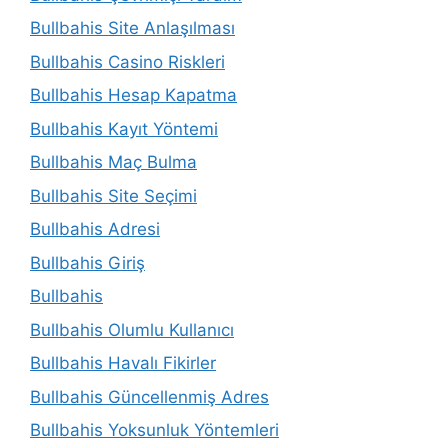
Bullbahis Site Anlaşılması
Bullbahis Casino Riskleri
Bullbahis Hesap Kapatma
Bullbahis Kayıt Yöntemi
Bullbahis Maç Bulma
Bullbahis Site Seçimi
Bullbahis Adresi
Bullbahis Giriş
Bullbahis
Bullbahis Olumlu Kullanıcı
Bullbahis Havalı Fikirler
Bullbahis Güncellenmiş Adres
Bullbahis Yoksunluk Yöntemleri