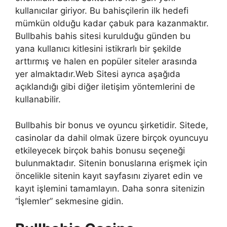
kullanıcılar giriyor. Bu bahisçilerin ilk hedefi
mümkün olduğu kadar çabuk para kazanmaktır.
Bullbahis bahis sitesi kurulduğu günden bu
yana kullanıcı kitlesini istikrarlı bir şekilde
arttırmış ve halen en popüler siteler arasında
yer almaktadır.Web Sitesi ayrıca aşağıda
açıklandığı gibi diğer iletişim yöntemlerini de
kullanabilir.
Bullbahis bir bonus ve oyuncu şirketidir. Sitede,
casinolar da dahil olmak üzere birçok oyuncuyu
etkileyecek birçok bahis bonusu seçeneği
bulunmaktadır. Sitenin bonuslarına erişmek için
öncelikle sitenin kayıt sayfasını ziyaret edin ve
kayıt işlemini tamamlayın. Daha sonra sitenizin
“İşlemler” sekmesine gidin.