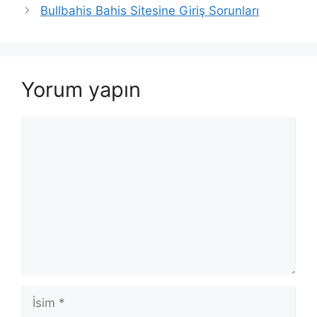
Bullbahis Bahis Sitesine Giriş Sorunları
Yorum yapın
Yorum
İsim