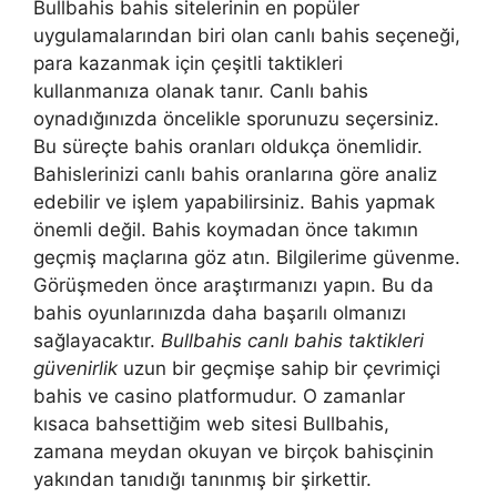
Bullbahis bahis sitelerinin en popüler
uygulamalarından biri olan canlı bahis seçeneği,
para kazanmak için çeşitli taktikleri
kullanmanıza olanak tanır. Canlı bahis
oynadığınızda öncelikle sporunuzu seçersiniz.
Bu süreçte bahis oranları oldukça önemlidir.
Bahislerinizi canlı bahis oranlarına göre analiz
edebilir ve işlem yapabilirsiniz. Bahis yapmak
önemli değil. Bahis koymadan önce takımın
geçmiş maçlarına göz atın. Bilgilerime güvenme.
Görüşmeden önce araştırmanızı yapın. Bu da
bahis oyunlarınızda daha başarılı olmanızı
sağlayacaktır.
Bullbahis canlı bahis taktikleri
güvenirlik
uzun bir geçmişe sahip bir çevrimiçi
bahis ve casino platformudur. O zamanlar
kısaca bahsettiğim web sitesi Bullbahis,
zamana meydan okuyan ve birçok bahisçinin
yakından tanıdığı tanınmış bir şirkettir.