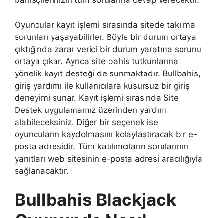
bahisçilerinizin tüm sorularına cevap verecektir.
Oyuncular kayıt işlemi sırasında sitede takılma
sorunları yaşayabilirler. Böyle bir durum ortaya
çıktığında zarar verici bir durum yaratma sorunu
ortaya çıkar. Ayrıca site bahis tutkunlarına
yönelik kayıt desteği de sunmaktadır. Bullbahis,
giriş yardımı ile kullanıcılara kusursuz bir giriş
deneyimi sunar. Kayıt işlemi sırasında Site
Destek uygulamamız üzerinden yardım
alabileceksiniz. Diğer bir seçenek ise
oyuncuların kaydolmasını kolaylaştıracak bir e-
posta adresidir. Tüm katılımcıların sorularının
yanıtları web sitesinin e-posta adresi aracılığıyla
sağlanacaktır.
Bullbahis Blackjack