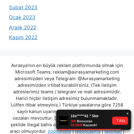
Şubat 2023
Ocak 2023
Aralık 2022
Kasım 2022
Avrasya'nın en büyük reklam platformunda olmak için
Microsoft Teams:
reklam@avrasyamarketing.com
adresimizden veya Telegram: @Avrasyamarketing
adresimizden irtibat kurabilirsiniz. (Tek iletişim
adreslerimiz teams / telegram ve mail adresimizdir.
Harici hiçbir iletişim adresimiz bulunmamaktadır.
Lütfen itibar etmeyiniz.) Türkiye yasalarına göre 7258
sayılı kanun uyarınca yasa dışı bahis oynamanın
cezaları mevcuttur. Şu an bulunduğunuz site hiç bir
şekilde illegal bahis oyunları oynatmıyor ve oynamaya
aracı olmuyordur.
zoommobil
|
lagoncasino
|
teklifbet
|