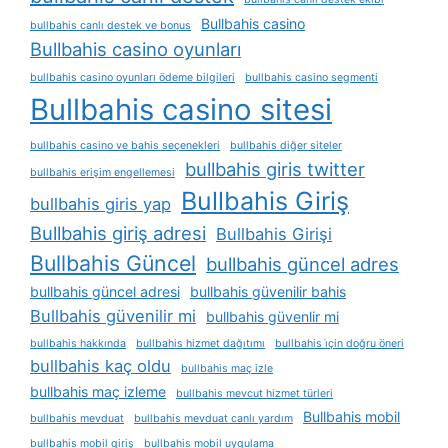
Bullbahis casino
bullbahis canlı destek ve bonus
Bullbahis casino oyunları
bullbahis casino oyunları ödeme bilgileri
bullbahis casino segmenti
Bullbahis casino sitesi
bullbahis casino ve bahis seçenekleri
bullbahis diğer siteler
bullbahis giris twitter
bullbahis erişim engellemesi
Bullbahis Giriş
bullbahis giris yap
Bullbahis giriş adresi
Bullbahis Girişi
Bullbahis Güncel
bullbahis güncel adres
bullbahis güncel adresi
bullbahis güvenilir bahis
Bullbahis güvenilir mi
bullbahis güvenlir mi
bullbahis hakkında
bullbahis hizmet dağıtımı
bullbahis i̇çin doğru öneri
bullbahis kaç oldu
bullbahis maç izle
bullbahis maç izleme
bullbahis mevcut hizmet türleri
Bullbahis mobil
bullbahis mevduat
bullbahis mevduat canlı yardım
bullbahis mobil giriş
bullbahis mobil uygulama