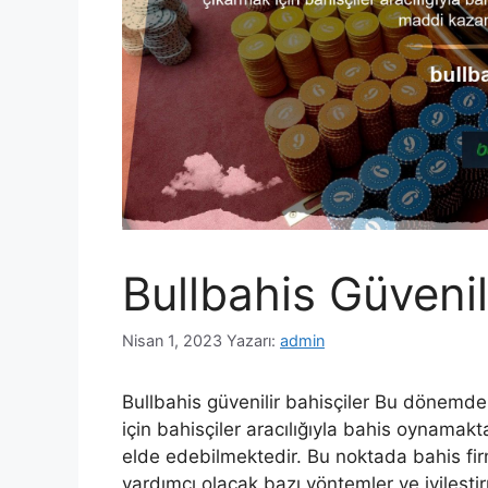
Bullbahis Güvenil
Nisan 1, 2023
Yazarı:
admin
Bullbahis güvenilir bahisçiler Bu dönemde 
için bahisçiler aracılığıyla bahis oynama
elde edebilmektedir. Bu noktada bahis fi
yardımcı olacak bazı yöntemler ve iyileşti