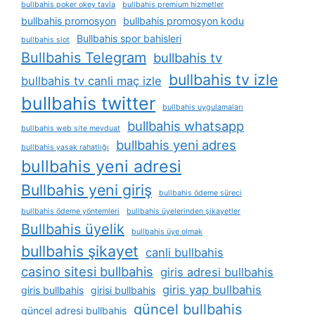
bullbahis poker okey tavla
bullbahis premium hizmetler
bullbahis promosyon
bullbahis promosyon kodu
Bullbahis spor bahisleri
bullbahis slot
Bullbahis Telegram
bullbahis tv
bullbahis tv izle
bullbahis tv canli maç izle
bullbahis twitter
bullbahis uygulamaları
bullbahis whatsapp
bullbahis web site mevduat
bullbahis yeni adres
bullbahis yasak rahatlığı
bullbahis yeni adresi
Bullbahis yeni giriş
bullbahis ödeme süreci
bullbahis ödeme yöntemleri
bullbahis üyelerinden şikayetler
Bullbahis üyelik
bullbahis üye olmak
bullbahis şikayet
canli bullbahis
casino sitesi bullbahis
giris adresi bullbahis
giris yap bullbahis
giris bullbahis
girisi bullbahis
güncel bullbahis
güncel adresi bullbahis