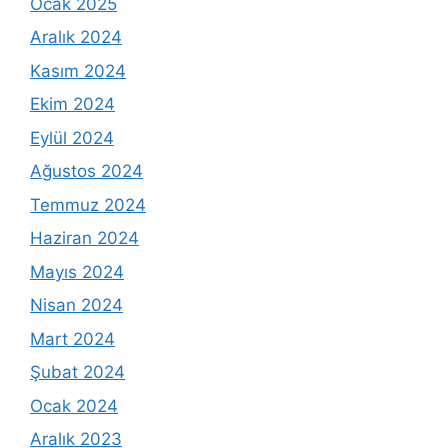
Ocak 2025
Aralık 2024
Kasım 2024
Ekim 2024
Eylül 2024
Ağustos 2024
Temmuz 2024
Haziran 2024
Mayıs 2024
Nisan 2024
Mart 2024
Şubat 2024
Ocak 2024
Aralık 2023