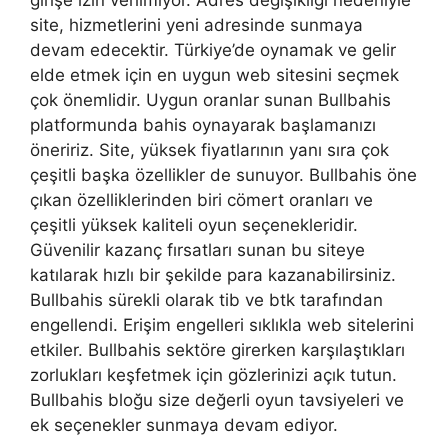
girişe izin verilmiyor. Adres değişikliği nedeniyle
site, hizmetlerini yeni adresinde sunmaya
devam edecektir. Türkiye’de oynamak ve gelir
elde etmek için en uygun web sitesini seçmek
çok önemlidir. Uygun oranlar sunan Bullbahis
platformunda bahis oynayarak başlamanızı
öneririz. Site, yüksek fiyatlarının yanı sıra çok
çeşitli başka özellikler de sunuyor. Bullbahis öne
çıkan özelliklerinden biri cömert oranları ve
çeşitli yüksek kaliteli oyun seçenekleridir.
Güvenilir kazanç fırsatları sunan bu siteye
katılarak hızlı bir şekilde para kazanabilirsiniz.
Bullbahis sürekli olarak tib ve btk tarafından
engellendi. Erişim engelleri sıklıkla web sitelerini
etkiler. Bullbahis sektöre girerken karşılaştıkları
zorlukları keşfetmek için gözlerinizi açık tutun.
Bullbahis bloğu size değerli oyun tavsiyeleri ve
ek seçenekler sunmaya devam ediyor.