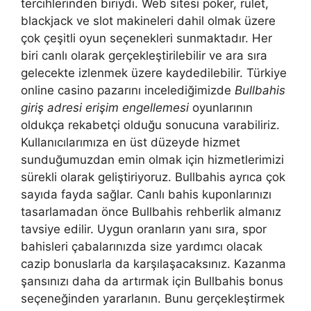
tercihlerinden biriydi. Web sitesi poker, rulet,
blackjack ve slot makineleri dahil olmak üzere
çok çeşitli oyun seçenekleri sunmaktadır. Her
biri canlı olarak gerçekleştirilebilir ve ara sıra
gelecekte izlenmek üzere kaydedilebilir. Türkiye
online casino pazarını incelediğimizde
Bullbahis
giriş adresi erişim engellemesi
oyunlarının
oldukça rekabetçi olduğu sonucuna varabiliriz.
Kullanıcılarımıza en üst düzeyde hizmet
sunduğumuzdan emin olmak için hizmetlerimizi
sürekli olarak geliştiriyoruz. Bullbahis ayrıca çok
sayıda fayda sağlar. Canlı bahis kuponlarınızı
tasarlamadan önce Bullbahis rehberlik almanız
tavsiye edilir. Uygun oranların yanı sıra, spor
bahisleri çabalarınızda size yardımcı olacak
cazip bonuslarla da karşılaşacaksınız. Kazanma
şansınızı daha da artırmak için Bullbahis bonus
seçeneğinden yararlanın. Bunu gerçekleştirmek