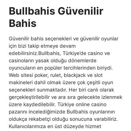
Bullbahis Güvenilir
Bahis
Güvenilir bahis seçenekleri ve güvenilir oyunlar
için bizi takip etmeye devam
edebilirsiniz.Bullbahis, Türkiye’de casino ve
casinoların yasak olduğu dönemlerde
oyuncuların en popüler tercihlerinden biriydi.
Web sitesi poker, rulet, blackjack ve slot
makineleri dahil olmak üzere çok çeşitli oyun
seçenekleri sunmaktadır. Her biri canlı olarak
gerçekleştirilebilir ve ara sıra gelecekte izlenmek
üzere kaydedilebilir. Türkiye online casino
pazarını incelediğimizde Bullbahis oyunlarının
oldukça rekabetçi olduğu sonucuna varabiliriz.
Kullanıcılarımıza en üst düzeyde hizmet