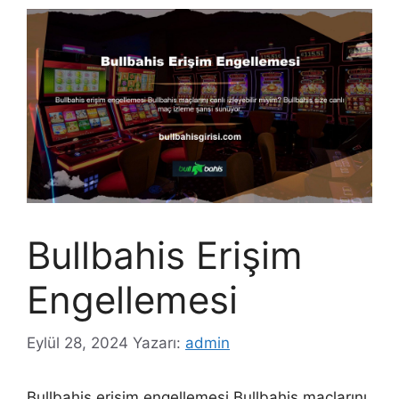
Bullbahis Erişim
Engellemesi
Eylül 28, 2024
Yazarı:
admin
Bullbahis erişim engellemesi Bullbahis maçlarını