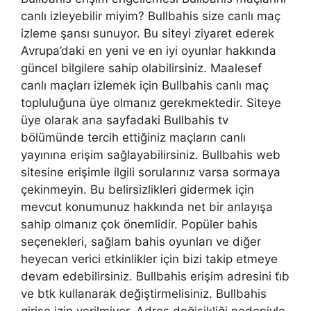
canlı izleyebilir miyim? Bullbahis size canlı maç
izleme şansı sunuyor. Bu siteyi ziyaret ederek
Avrupa’daki en yeni ve en iyi oyunlar hakkında
güncel bilgilere sahip olabilirsiniz. Maalesef
canlı maçları izlemek için Bullbahis canlı maç
topluluğuna üye olmanız gerekmektedir. Siteye
üye olarak ana sayfadaki Bullbahis tv
bölümünde tercih ettiğiniz maçların canlı
yayınına erişim sağlayabilirsiniz. Bullbahis web
sitesine erişimle ilgili sorularınız varsa sormaya
çekinmeyin. Bu belirsizlikleri gidermek için
mevcut konumunuz hakkında net bir anlayışa
sahip olmanız çok önemlidir. Popüler bahis
seçenekleri, sağlam bahis oyunları ve diğer
heyecan verici etkinlikler için bizi takip etmeye
devam edebilirsiniz. Bullbahis erişim adresini ti̇b
ve btk kullanarak değiştirmelisiniz. Bullbahis