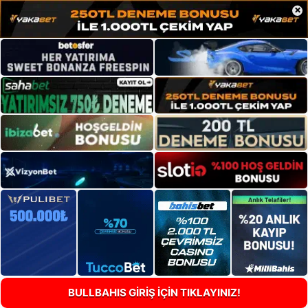
×
BULLBAHIS GİRİŞ İÇİN TIKLAYINIZ!