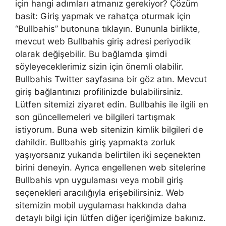
için hangi adımları atmanız gerekiyor? Çözüm
basit: Giriş yapmak ve rahatça oturmak için
“Bullbahis” butonuna tıklayın. Bununla birlikte,
mevcut web Bullbahis giriş adresi periyodik
olarak değişebilir. Bu bağlamda şimdi
söyleyeceklerimiz sizin için önemli olabilir.
Bullbahis Twitter sayfasına bir göz atın. Mevcut
giriş bağlantınızı profilinizde bulabilirsiniz.
Lütfen sitemizi ziyaret edin. Bullbahis ile ilgili en
son güncellemeleri ve bilgileri tartışmak
istiyorum. Buna web sitenizin kimlik bilgileri de
dahildir. Bullbahis giriş yapmakta zorluk
yaşıyorsanız yukarıda belirtilen iki seçenekten
birini deneyin. Ayrıca engellenen web sitelerine
Bullbahis vpn uygulaması veya mobil giriş
seçenekleri aracılığıyla erişebilirsiniz. Web
sitemizin mobil uygulaması hakkında daha
detaylı bilgi için lütfen diğer içeriğimize bakınız.