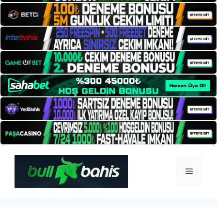
İçeriğe
atla
Menü