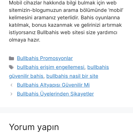
Mobil cihazlar hakkında bilgi bulmak için web
sitemizin-blogumuzun arama bölümünde ‘mobil’
kelimesini aramanız yeterlidir. Bahis oyunlarına
katılmak, bonus kazanmak ve gelirinizi artırmak
istiyorsanız Bullbahis web sitesi size yardımcı
olmaya hazır.
Kategoriler
Bullbahis Promosyonlar
Etiketler
bullbahis erişim engellemesi
,
bullbahis
güvenilir bahis
,
bullbahis nasil bir site
Bullbahis Altyapısı Güvenilir Mi
Bullbahis Üyelerinden Şikayetler
Yorum yapın