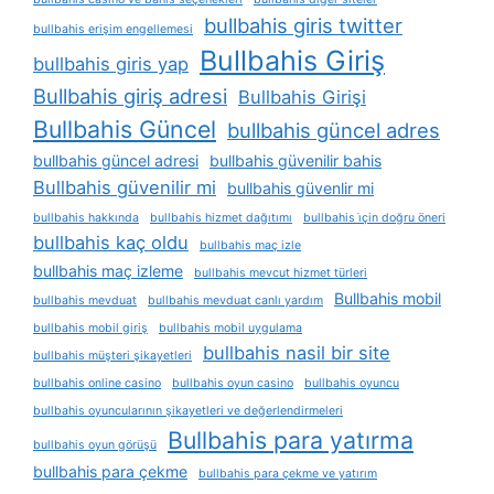
bullbahis giris twitter
bullbahis erişim engellemesi
Bullbahis Giriş
bullbahis giris yap
Bullbahis giriş adresi
Bullbahis Girişi
Bullbahis Güncel
bullbahis güncel adres
bullbahis güncel adresi
bullbahis güvenilir bahis
Bullbahis güvenilir mi
bullbahis güvenlir mi
bullbahis hakkında
bullbahis hizmet dağıtımı
bullbahis i̇çin doğru öneri
bullbahis kaç oldu
bullbahis maç izle
bullbahis maç izleme
bullbahis mevcut hizmet türleri
Bullbahis mobil
bullbahis mevduat
bullbahis mevduat canlı yardım
bullbahis mobil giriş
bullbahis mobil uygulama
bullbahis nasil bir site
bullbahis müşteri şikayetleri
bullbahis online casino
bullbahis oyun casino
bullbahis oyuncu
bullbahis oyuncularının şikayetleri ve değerlendirmeleri
Bullbahis para yatırma
bullbahis oyun görüşü
bullbahis para çekme
bullbahis para çekme ve yatırım