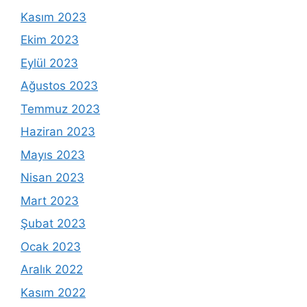
Kasım 2023
Ekim 2023
Eylül 2023
Ağustos 2023
Temmuz 2023
Haziran 2023
Mayıs 2023
Nisan 2023
Mart 2023
Şubat 2023
Ocak 2023
Aralık 2022
Kasım 2022