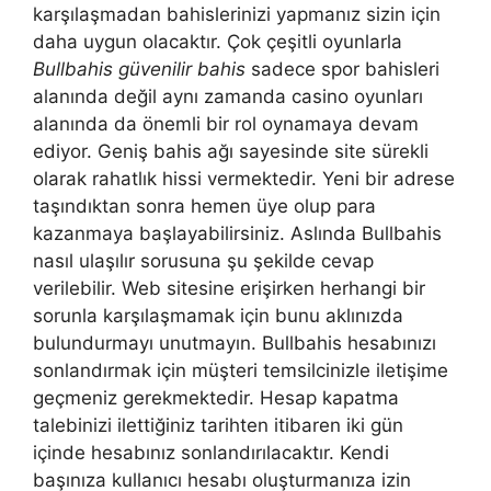
karşılaşmadan bahislerinizi yapmanız sizin için
daha uygun olacaktır. Çok çeşitli oyunlarla
Bullbahis güvenilir bahis
sadece spor bahisleri
alanında değil aynı zamanda casino oyunları
alanında da önemli bir rol oynamaya devam
ediyor. Geniş bahis ağı sayesinde site sürekli
olarak rahatlık hissi vermektedir. Yeni bir adrese
taşındıktan sonra hemen üye olup para
kazanmaya başlayabilirsiniz. Aslında Bullbahis
nasıl ulaşılır sorusuna şu şekilde cevap
verilebilir. Web sitesine erişirken herhangi bir
sorunla karşılaşmamak için bunu aklınızda
bulundurmayı unutmayın. Bullbahis hesabınızı
sonlandırmak için müşteri temsilcinizle iletişime
geçmeniz gerekmektedir. Hesap kapatma
talebinizi ilettiğiniz tarihten itibaren iki gün
içinde hesabınız sonlandırılacaktır. Kendi
başınıza kullanıcı hesabı oluşturmanıza izin