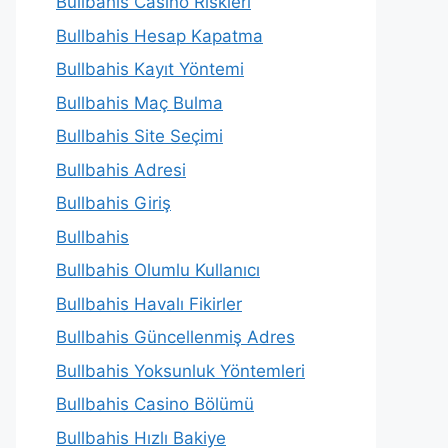
Bullbahis Casino Riskleri
Bullbahis Hesap Kapatma
Bullbahis Kayıt Yöntemi
Bullbahis Maç Bulma
Bullbahis Site Seçimi
Bullbahis Adresi
Bullbahis Giriş
Bullbahis
Bullbahis Olumlu Kullanıcı
Bullbahis Havalı Fikirler
Bullbahis Güncellenmiş Adres
Bullbahis Yoksunluk Yöntemleri
Bullbahis Casino Bölümü
Bullbahis Hızlı Bakiye