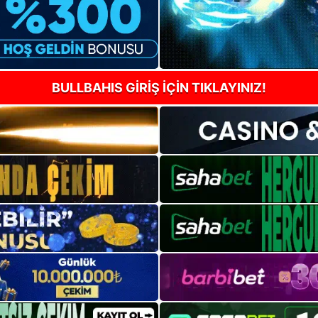
BULLBAHIS GİRİŞ İÇİN TIKLAYINIZ!