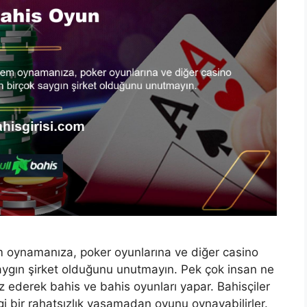
 oynamanıza, poker oyunlarına ve diğer casino
saygın şirket olduğunu unutmayın. Pek çok insan ne
z ederek bahis ve bahis oyunları yapar. Bahisçiler
angi bir rahatsızlık yaşamadan oyunu oynayabilirler.